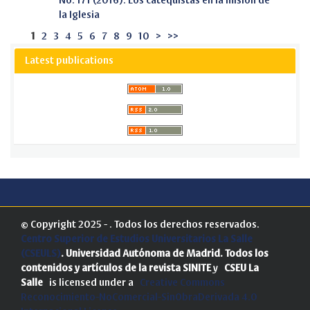
No. 171 (2016): Los catequistas en la misión de
la Iglesia
1
2
3
4
5
6
7
8
9
10
>
>>
Latest publications
© Copyright 2025 - . Todos los derechos reservados.
Centro Superior de Estudios Universitarios La Salle
(CSEULS)
. Universidad Autónoma de Madrid.
Todos los
contenidos y artículos de la revista SINITE
y
CSEU La
Salle
is licensed under a
Creative Commons
Reconocimiento-NoComercial-SinObraDerivada 4.0