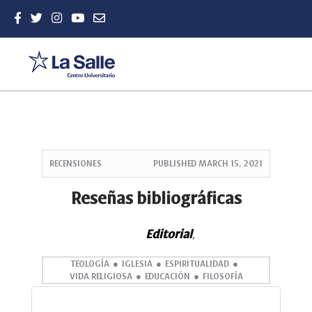
Quick
jump
RECENSIONES
PUBLISHED
MARCH 15, 2021
to
page
Reseñas bibliográficas
content
Main
Editorial
Navigation
,
Main
Content
TEOLOGÍA
IGLESIA
ESPIRITUALIDAD
VIDA RELIGIOSA
EDUCACIÓN
FILOSOFÍA
Sidebar