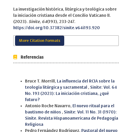
La investigación histórica, litúrgica y teológica sobre
la iniciación cristiana desde el Concilio Vaticano II.
(2023).
Sinite
,
64
(193), 233-247.
https://doi.org/10.37382/sinite.v64i193.920
More Citation Formats
Referencias
Similar Articles
Bruce T. Morrill,
La influencia del RCIA sobre la
teología litúrgica y sacramental
,
Sinite: Vol. 64
No. 193 (2023): La iniciación cristiana, ¿qué
futuro?
Antonio Roche Navarro,
El nuevo ritual para el
bautismo de niños
,
Sinite: Vol. 11 No. 31 (1970):
Sinite. Revista Hispanoamericana de Pedagogía
Religiosa
Pedro Fernández Rodríguez,
Pastoral del nuevo