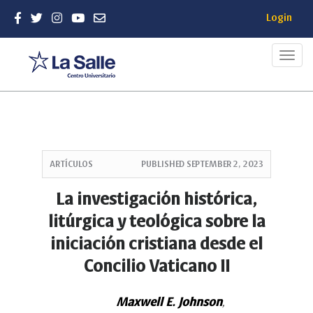
Login
Toggl
navig
Quick
jump
ARTÍCULOS
PUBLISHED
SEPTEMBER 2, 2023
to
page
La investigación histórica,
content
litúrgica y teológica sobre la
Main
Navigation
iniciación cristiana desde el
Main
Concilio Vaticano II
Content
Sidebar
Maxwell E. Johnson
,