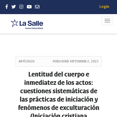
Login
Toggl
navig
Quick
jump
ARTÍCULOS
PUBLISHED
SEPTEMBER 2, 2023
to
page
Lentitud del cuerpo e
content
inmediatez de los actos:
Main
Navigation
cuestiones sistemáticas de
Main
las prácticas de iniciación y
Content
Sidebar
fenómenos de exculturación
(Iniciación cristiana