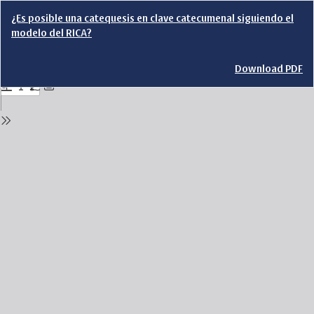
Return
¿Es posible una catequesis en clave catecumenal siguiendo el
to
modelo del RICA?
Issue
Details
Download
Download PDF