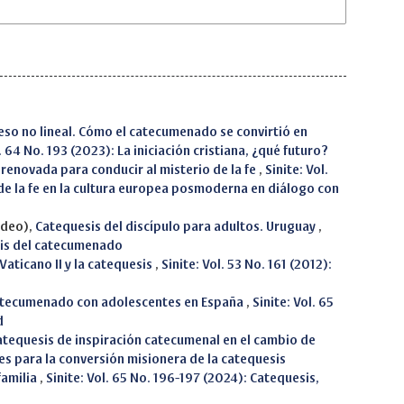
eso no lineal. Cómo el catecumenado se convirtió en
l. 64 No. 193 (2023): La iniciación cristiana, ¿qué futuro?
renovada para conducir al misterio de la fe
,
Sinite: Vol.
 de la fe en la cultura europea posmoderna en diálogo con
ideo),
Catequesis del discípulo para adultos. Uruguay
,
raxis del catecumenado
 Vaticano II y la catequesis
,
Sinite: Vol. 53 No. 161 (2012):
atecumenado con adolescentes en España
,
Sinite: Vol. 65
d
atequesis de inspiración catecumenal en el cambio de
aves para la conversión misionera de la catequesis
familia
,
Sinite: Vol. 65 No. 196-197 (2024): Catequesis,