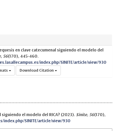
tequesis en clave catecumenal siguiendo el modelo del
e
,
56
(170), 445-460.
nes.lasallecampus.es/index.php/SINITE/article/view/930
rmats
Download Citation
l siguiendo el modelo del RICA? (2023).
Sinite
,
56
(170),
es/index.php/SINITE/article/view/930