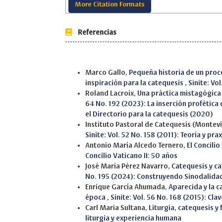
More Citation Formats
Referencias
Similar Articles
Marco Gallo,
Pequeña historia de un proc
inspiración para la catequesis
,
Sinite: Vo
Roland Lacroix,
Una práctica mistagógica 
64 No. 192 (2023): La inserción profética
el Directorio para la catequesis (2020)
Instituto Pastoral de Catequesis (Montev
Sinite: Vol. 52 No. 158 (2011): Teoría y p
Antonio María Alcedo Ternero,
El Concilio
Concilio Vaticano II: 50 años
José María Pérez Navarro,
Catequesis y c
No. 195 (2024): Construyendo Sinodalida
Enrique García Ahumada,
Aparecida y la c
época
,
Sinite: Vol. 56 No. 168 (2015): Cl
Carl Maria Sultana,
Liturgia, catequesis y 
liturgia y experiencia humana