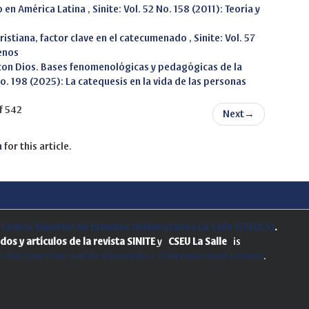
 en América Latina
,
Sinite: Vol. 52 No. 158 (2011): Teoría y
cristiana, factor clave en el catecumenado
,
Sinite: Vol. 57
enos
 con Dios. Bases fenomenológicas y pedagógicas de la
No. 198 (2025): La catequesis en la vida de las personas
f 542
Next
→
h
for this article.
.
Centro Superior de Estudios Universitarios La Salle (CSEULS)
.
dos y artículos de la revista SINITE
y
CSEU La Salle
is
-NoComercial-SinObraDerivada 4.0 Internacional License
.