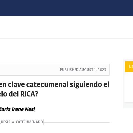
L
PUBLISHED
AUGUST 1, 2023
 en clave catecumenal siguiendo el
o del RICA?
aría Irene Nesi
,
QUESIS
CATECUMENADO