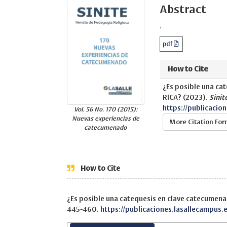
Abstract
.
pdf
How to Cite
¿Es posible una ca
RICA? (2023).
Sinit
https://publicacio
Vol. 56 No. 170 (2015):
Nuevas experiencias de
More Citation Fo
catecumenado
How to Cite
¿Es posible una catequesis en clave catecumena
445-460.
https://publicaciones.lasallecampus.