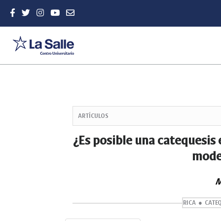
Quick
jump
ARTÍCULOS
to
page
¿Es posible una catequesis
content
model
Main
Navigation
Main
M
Content
Sidebar
RICA
CATE