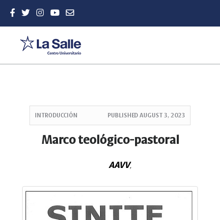
Quick
jump
INTRODUCCIÓN
PUBLISHED
AUGUST 3, 2023
to
page
Marco teológico-pastoral
content
Main
AAVV
Navigation
,
Main
Content
Sidebar