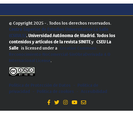
© Copyright 2025 - . Todos los derechos reservados.
Centro Superior de Estudios Universitarios La Salle
(CSEULS)
. Universidad Autónoma de Madrid.
Todos los
contenidos y artículos de la revista SINITE
y
CSEU La
Salle
is licensed under a
Creative Commons
Reconocimiento-NoComercial-SinObraDerivada 4.0
Internacional License
.
Política de Protección de Datos
-
Politica de
privacidad
-
Política de cookies
-
Accesibilidad