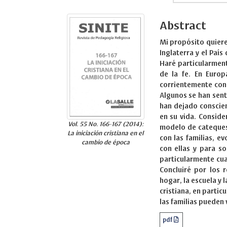
Abstract
Mi propósito quiere
Inglaterra y el Paí
Haré particularment
de la fe. En Europ
corrientemente con 
Algunos se han sent
han dejado conscien
en su vida. Conside
Vol. 55 No. 166-167 (2014):
modelo de cateques
La iniciación cristiana en el
con las familias, 
cambio de época
con ellas y para s
particularmente cua
Concluiré por los 
hogar, la escuela y 
cristiana, en partic
las familias pueden 
pdf