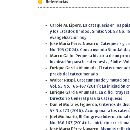
Referencias
Similar Articles
Carole M. Eipers,
La catequesis en los paí
y los Estados Unidos
,
Sinite: Vol. 53 No. 
evangelización hoy
José María Pérez Navarro,
Catequesis y c
No. 195 (2024): Construyendo Sinodalida
Marco Gallo,
Pequeña historia de un proc
inspiración para la catequesis
,
Sinite: Vo
Enrique García Ahumada,
El catecumenado
praxis del catecumenado
Walter Ruspi,
Catecumenado y mutaciones 
Vol. 55 No. 166-167 (2014): La iniciación 
Enrique García Ahumada,
La difícil traye
Directorio General para la Catequesis
Daniel Morales Figueroa,
Criterios de di
57 No. 173 (2016): Acompañar a los cate
Jöel Molinario,
III Congreso Internacional
No. 166-167 (2014): La iniciación cristian
José María Pérez Navarro,
Algunas reflex