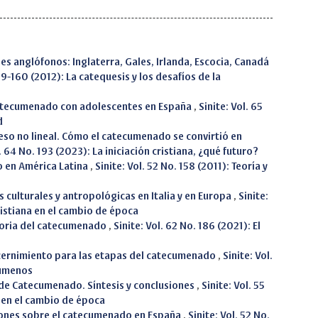
ses anglófonos: Inglaterra, Gales, Irlanda, Escocia, Canadá
159-160 (2012): La catequesis y los desafíos de la
atecumenado con adolescentes en España
,
Sinite: Vol. 65
d
eso no lineal. Cómo el catecumenado se convirtió en
l. 64 No. 193 (2023): La iniciación cristiana, ¿qué futuro?
 en América Latina
,
Sinite: Vol. 52 No. 158 (2011): Teoría y
culturales y antropológicas en Italia y en Europa
,
Sinite:
cristiana en el cambio de época
ctoria del catecumenado
,
Sinite: Vol. 62 No. 186 (2021): El
scernimiento para las etapas del catecumenado
,
Sinite: Vol.
cúmenos
 de Catecumenado. Síntesis y conclusiones
,
Sinite: Vol. 55
a en el cambio de época
iones sobre el catecumenado en España
,
Sinite: Vol. 52 No.