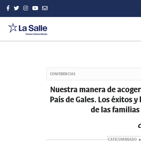
Quick
jump
CONFERENCIAS
to
page
Nuestra manera de acoger 
content
País de Gales. Los éxitos 
Main
Navigation
de las familias
Main
Content
Sidebar
C
CATECUMENADO