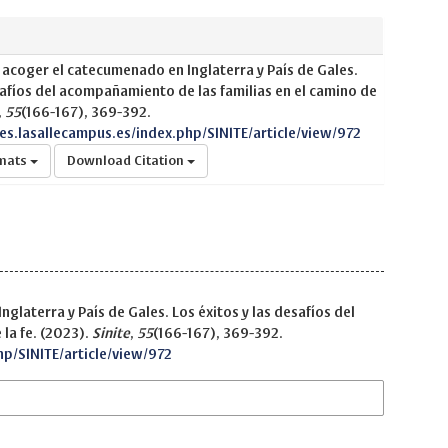
acoger el catecumenado en Inglaterra y País de Gales.
safíos del acompañamiento de las familias en el camino de
,
55
(166-167), 369-392.
nes.lasallecampus.es/index.php/SINITE/article/view/972
rmats
Download Citation
laterra y País de Gales. Los éxitos y las desafíos del
la fe. (2023).
Sinite
,
55
(166-167), 369-392.
hp/SINITE/article/view/972