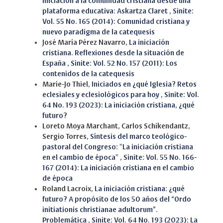
iniciación a la comunidad cristiana desde una
plataforma educativa: Askartza Claret
,
Sinite:
Vol. 55 No. 165 (2014): Comunidad cristiana y
nuevo paradigma de la catequesis
José María Pérez Navarro,
La iniciación
cristiana. Reflexiones desde la situación de
España
,
Sinite: Vol. 52 No. 157 (2011): Los
contenidos de la catequesis
Marie-Jo Thiel,
Iniciados en ¿qué Iglesia? Retos
eclesiales y eclesiológicos para hoy
,
Sinite: Vol.
64 No. 193 (2023): La iniciación cristiana, ¿qué
futuro?
Loreto Moya Marchant, Carlos Schikendantz,
Sergio Torres,
Síntesis del marco teológico-
pastoral del Congreso: "La iniciación cristiana
en el cambio de época"
,
Sinite: Vol. 55 No. 166-
167 (2014): La iniciación cristiana en el cambio
de época
Roland Lacroix,
La iniciación cristiana: ¿qué
futuro? A propósito de los 50 años del “Ordo
initiationis christianae adultorum”.
Problemática
,
Sinite: Vol. 64 No. 193 (2023): La