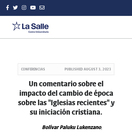
Quick
jump
CONFERENCIAS
PUBLISHED
AUGUST 3, 2023
to
page
Un comentario sobre el
content
impacto del cambio de época
Main
Navigation
sobre las "Iglesias recientes" y
Main
su iniciación cristiana.
Content
Sidebar
Bolívar Paluku Lukenzano
,