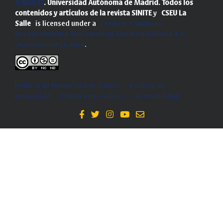
(CSEULS)
. Universidad Autónoma de Madrid.
Todos los
contenidos y artículos de la revista SINITE
y
CSEU La
Salle
is licensed under a
Creative Commons
Reconocimiento-NoComercial-SinObraDerivada 4.0
Internacional License
.
Política de Protección de Datos
-
Politica de
privacidad
-
Política de cookies
-
Accesibilidad