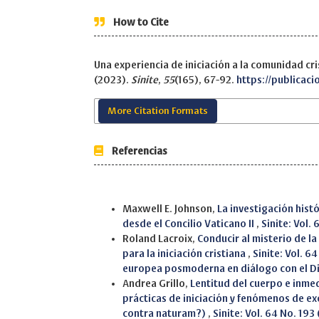
How to Cite
Una experiencia de iniciación a la comunidad cr
(2023).
Sinite
,
55
(165), 67-92.
https://publicaci
More Citation Formats
Referencias
Similar Articles
Maxwell E. Johnson,
La investigación histó
desde el Concilio Vaticano II
,
Sinite: Vol.
Roland Lacroix,
Conducir al misterio de l
para la iniciación cristiana
,
Sinite: Vol. 64
europea posmoderna en diálogo con el Di
Andrea Grillo,
Lentitud del cuerpo e inmed
prácticas de iniciación y fenómenos de ex
contra naturam?)
,
Sinite: Vol. 64 No. 193