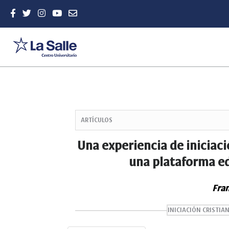
Quick
jump
ARTÍCULOS
to
page
Una experiencia de iniciac
content
una plataforma ed
Main
Navigation
Main
Fran
Content
Sidebar
INICIACIÓN CRISTIA