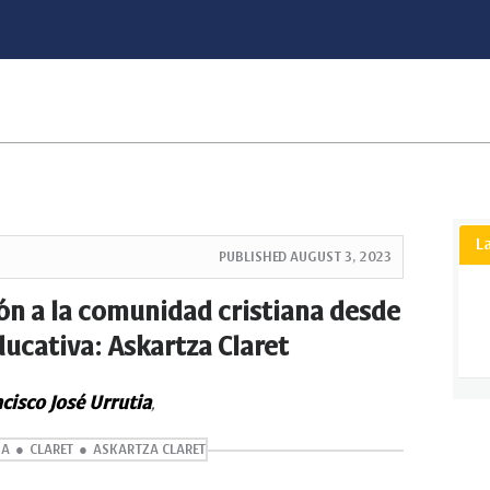
L
PUBLISHED
AUGUST 3, 2023
ión a la comunidad cristiana desde
ucativa: Askartza Claret
cisco José Urrutia
,
NA
CLARET
ASKARTZA CLARET