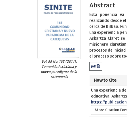
Abstract
Esta ponencia va 
realizando desde el 
cerca de Bilbao. Fu
una experiencia per
Askartza Claret se
misionero claretia
procesos de iniciaci
el proceso sobre to
Vol. 55 No. 165 (2014):
pdf
Comunidad cristiana y
nuevo paradigma de la
catequesis
How to Cite
Una experiencia de
educativa: Askartza
https://publicacio
More Citation Fo