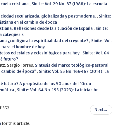
scuela cristiana
,
Sinite: Vol. 29 No. 87 (1988): La escuela
 sociedad secularizada, globalizada y postmoderna.
,
Sinite:
cristiana en el cambio de época
ristiana. Reflexiones desde la situación de España
,
Sinite:
la catequesis
tiana ¿configura la espiritualidad del creyente?
,
Sinite: Vol.
na para el hombre de hoy
Retos eclesiales y eclesiológicos para hoy
,
Sinite: Vol. 64
ué futuro?
tz, Sergio Torres,
Síntesis del marco teológico-pastoral
 el cambio de época"
,
Sinite: Vol. 55 No. 166-167 (2014): La
qué futuro? A propósito de los 50 años del “Ordo
lemática
,
Sinite: Vol. 64 No. 193 (2023): La iniciación
f 352
Next
→
h
for this article.