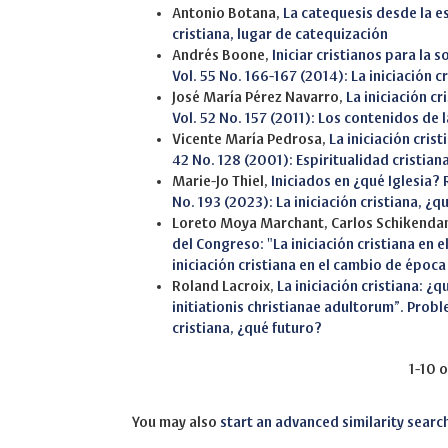
Antonio Botana,
La catequesis desde la e
cristiana, lugar de catequización
Andrés Boone,
Iniciar cristianos para la
Vol. 55 No. 166-167 (2014): La iniciación 
José María Pérez Navarro,
La iniciación c
Vol. 52 No. 157 (2011): Los contenidos de 
Vicente María Pedrosa,
La iniciación cris
42 No. 128 (2001): Espiritualidad cristia
Marie-Jo Thiel,
Iniciados en ¿qué Iglesia? 
No. 193 (2023): La iniciación cristiana, ¿q
Loreto Moya Marchant, Carlos Schikendan
del Congreso: "La iniciación cristiana en
iniciación cristiana en el cambio de época
Roland Lacroix,
La iniciación cristiana: ¿
initiationis christianae adultorum”. Prob
cristiana, ¿qué futuro?
1-10 o
You may also
start an advanced similarity searc