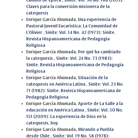
cambio de época
,
Sinite: Vol. 56 No. 168 (2015):
Claves para la conversión misionera de la
catequesis
Enrique García Ahumada,
Una experiencia de
Pastoral Juvenil Eucarística: La Comunidad de
L'Olivier
,
Sinite: Vol. 14 No. 42 (1973): Sinite.
Revista Hispanoamericana de Pedagogía
Religiosa
Enrique García Ahumada,
Por qué ha cambiado
la catequesis
,
Sinite: Vol. 24 No. 73 (1983):
Sinite. Revista Hispanoamericana de Pedagogía
Religiosa
Enrique García Ahumada,
Situación de la
catequesis en América Latina
,
Sinite: Vol. 23 No.
71 (1982): Sinite. Revista Hispanoamericana de
Pedagogía Religiosa
Enrique García Ahumada,
Aporte de La Salle a la
educación en América Latina
,
Sinite: Vol. 50 No.
151 (2009): La experiencia de Dios en la
catequesis, hoy
Enrique García Ahumada,
Mirando a Puebla
desde Chile
,
Sinite: Vol. 19 No. 58 (1978):