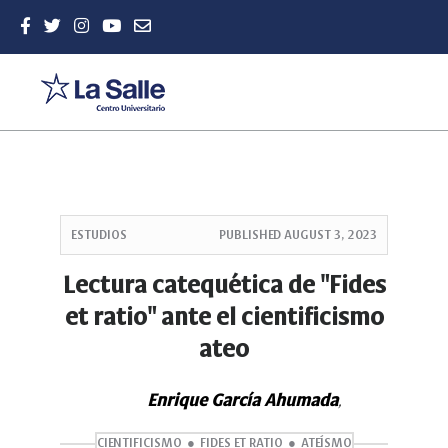
Quick
jump
ESTUDIOS
PUBLISHED
AUGUST 3, 2023
to
page
Lectura catequética de "Fides
content
et ratio" ante el cientificismo
Main
Navigation
ateo
Main
Content
Sidebar
Enrique García Ahumada
,
CIENTIFICISMO
FIDES ET RATIO
ATEÍSMO