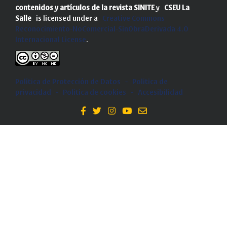
contenidos y artículos de la revista SINITE
y
CSEU La
Salle
is licensed under a
Creative Commons
Reconocimiento-NoComercial-SinObraDerivada 4.0
Internacional License
.
Política de Protección de Datos
-
Politica de
privacidad
-
Política de cookies
-
Accesibilidad