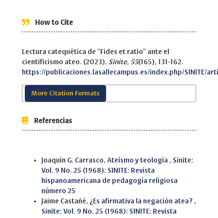
How to Cite
Lectura catequética de "Fides et ratio" ante el
cientificismo ateo. (2023).
Sinite
,
55
(165), 131-162.
https://publicaciones.lasallecampus.es/index.php/SINITE/art
More Citation Formats
Referencias
Similar Articles
Joaquín G. Carrasco,
Ateísmo y teología
,
Sinite:
Vol. 9 No. 25 (1968): SINITE: Revista
hispanoamericana de pedagogía religiosa
número 25
Jaime Castañé,
¿Es afirmativa la negación atea?
,
Sinite: Vol. 9 No. 25 (1968): SINITE: Revista