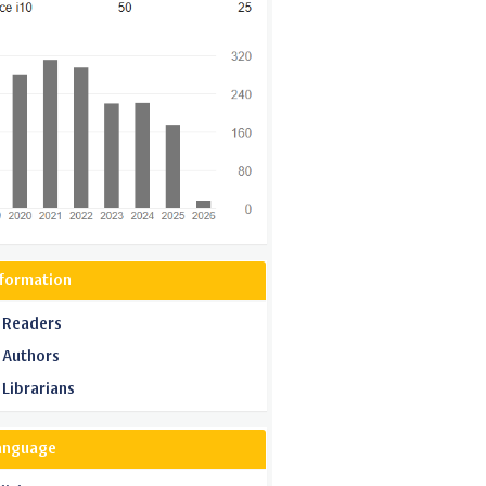
nformation
 Readers
 Authors
 Librarians
anguage