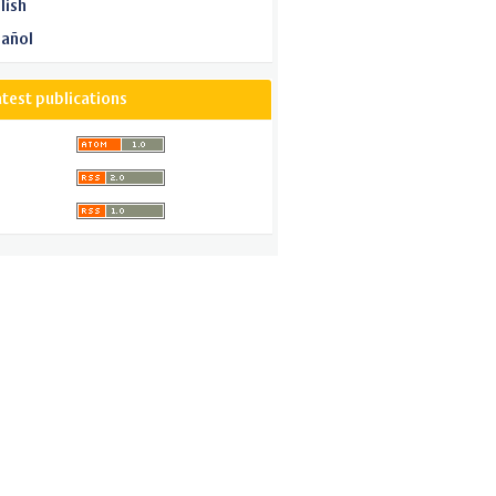
lish
añol
atest publications