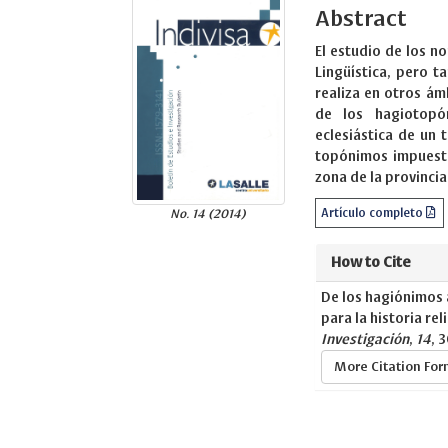
Abstract
El estudio de los n
Lingüística, pero t
realiza en otros ámb
de los hagiotopó
eclesiástica de un 
topónimos impuest
zona de la provincia
Artículo completo
No. 14 (2014)
How to Cite
De los hagiónimos 
para la historia rel
Investigación
,
14
, 
More Citation Fo