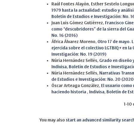
Raúl Fontes Alayón, Esther Sestelo Longu
1979 hasta la actualidad: estudio y anális
Boletín de Estudios e Investigación: No. 1
Juan Luis Gómez Gutiérrez,
Francisco Giner
como “descubridores” de la sierra del G
No. 16 (2016)
África Álvarez Moreno,
Otro 17 de mayo. L
ejercida sobre el colectivo LGTBIQ+ en 
Investigación: No. 19 (2019)
Núria Hernández Sellés,
Grado en diseño 
Indivisa, Boletín de Estudios e Investigac
Núria Hernández Sellés,
Narrativas Trans
de Estudios e Investigación: No. 20 (2020
Óscar Arteaga González,
El usuario como 
haciendo historia
,
Indivisa, Boletín de Es
1-10 
You may also
start an advanced similarity searc