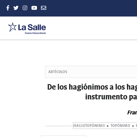
Quick
jump
ARTÍCULOS
to
page
De los hagiónimos a los h
content
instrumento par
Main
Navigation
Main
Fran
Content
Sidebar
HAGIOTOPÓNIMO
TOPÓNIMO