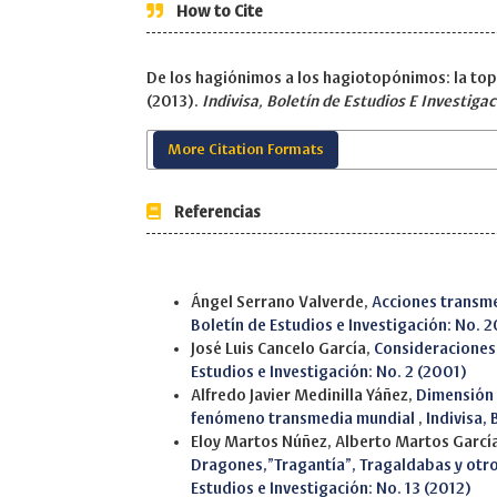
How to Cite
De los hagiónimos a los hagiotopónimos: la top
(2013).
Indivisa, Boletín de Estudios E Investigac
More Citation Formats
Referencias
Similar Articles
Ángel Serrano Valverde,
Acciones transme
Boletín de Estudios e Investigación: No. 
José Luis Cancelo García,
Consideraciones
Estudios e Investigación: No. 2 (2001)
Alfredo Javier Medinilla Yáñez,
Dimensión 
fenómeno transmedia mundial
,
Indivisa,
Eloy Martos Núñez, Alberto Martos Garcí
Dragones,”Tragantía”, Tragaldabas y otro
Estudios e Investigación: No. 13 (2012)