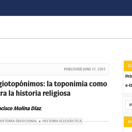
I
PUBLISHED
JUNE 17, 2013
Pri
agiotopónimos: la toponimia como
e-I
a la historia religiosa
M
cisco Molina Díaz
,
HISTORIA DEVOCIONAL
HISTORIA ECLESIÁSTICA
I