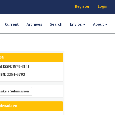
Register
Login
Current
Archives
Search
Envíos
About
SSN
nt ISSN:
1579-3141
SSN:
2254-5792
Make
ake a Submission
a
Submission
ndexada en