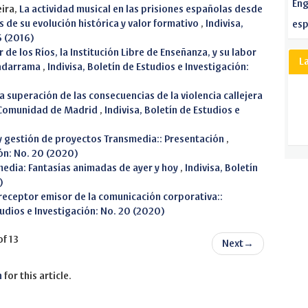
Eng
eira,
La actividad musical en las prisiones españolas desde
is de su evolución histórica y valor formativo
,
Indivisa,
esp
6 (2016)
 de los Ríos, la Institución Libre de Enseñanza, y su labor
L
uadarrama
,
Indivisa, Boletín de Estudios e Investigación:
a superación de las consecuencias de la violencia callejera
la Comunidad de Madrid
,
Indivisa, Boletín de Estudios e
y gestión de proyectos Transmedia:: Presentación
,
ión: No. 20 (2020)
media: Fantasías animadas de ayer y hoy
,
Indivisa, Boletín
)
receptor emisor de la comunicación corporativa::
tudios e Investigación: No. 20 (2020)
of 13
Next
→
h
for this article.