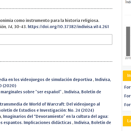
onimia como instrumento para la historia religiosa.
ión
,
14
, 30-43.
https://doi.org/10.37382/indivisa.vi14.261
I
dia en los videojuegos de simulación deportiva
,
Indivisa,
20 (2020)
For
 marginales sobre "ser español"
,
Indivisa, Boletín de
For
transmedia de World of Warcraft: Del videojuego al
For
 Boletín de Estudios e Investigación: No. 24 (2024)
a,
Imaginarios del “Devoramiento” en la cultura del agua:
L
s espantos. Implicaciones didácticas
,
Indivisa, Boletín de