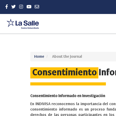
Quick
Home
About the Journal
jump
to
Consentimiento
Inf
page
content
Main
Navigation
Main
Consentimiento Informado en Investigación
Content
Sidebar
En INDIVISA reconocemos la importancia del cons
consentimiento informado es un proceso funda
derechos de las personas participantes en los