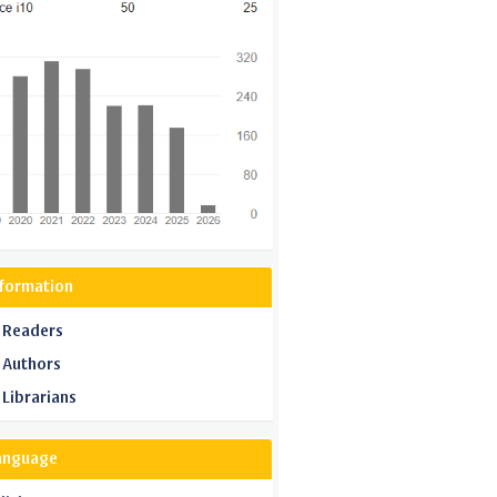
nformation
 Readers
 Authors
 Librarians
anguage