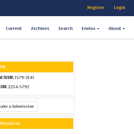
Register
Login
Current
Archives
Search
Envíos
About
SSN
nt ISSN:
1579-3141
SSN:
2254-5792
Make
ake a Submission
a
Submission
ndexada en