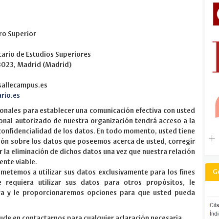
ro Superior
itario de Estudios Superiores
 28023, Madrid (Madrid)
sallecampus.es
ario.es
sonales para establecer una comunicación efectiva con usted
sonal autorizado de nuestra organización tendrá acceso a la
 confidencialidad de los datos. En todo momento, usted tiene
ión sobre los datos que poseemos acerca de usted, corregir
ar la eliminación de dichos datos una vez que nuestra relación
ente viable.
G
metemos a utilizar sus datos exclusivamente para los fines
requiera utilizar sus datos para otros propósitos, le
ara y le proporcionaremos opciones para que usted pueda
dude en contactarnos para cualquier aclaración necesaria.