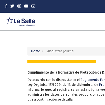
Quick
Home
About the Journal
jump
to
page
content
Cumplimiento de la Normativa de Protección de D
Main
Navigation
De acuerdo con lo dispuesto en el
Reglamento Eur
Main
Ley Orgánica 15/1999, de 13 de diciembre, de
Pro
Content
informarle que, al registrarse en esta página 
Sidebar
administre los datos personales proporcionados s
que a continuación se detalla: