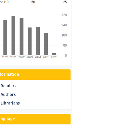
nformation
 Readers
 Authors
 Librarians
anguage