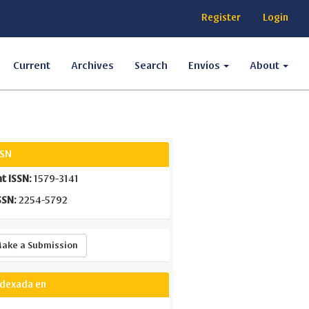
Register
Login
Current
Archives
Search
Envíos
About
SSN
nt ISSN:
1579-3141
SSN:
2254-5792
Make
ake a Submission
a
Submission
ndexada en