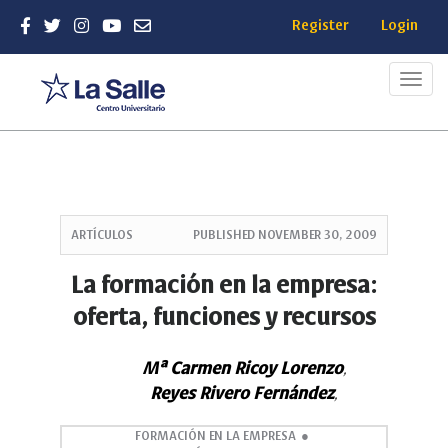
Register
Login
Toggl
navig
Quick
jump
ARTÍCULOS
PUBLISHED
NOVEMBER 30, 2009
to
page
La formación en la empresa:
content
oferta, funciones y recursos
Main
Navigation
Main
Mª Carmen Ricoy Lorenzo
,
Content
Reyes Rivero Fernández
,
Sidebar
FORMACIÓN EN LA EMPRESA