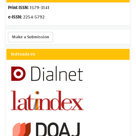
Print ISSN:
1579-3141
e-ISSN:
2254-5792
Make
Make a Submission
a
Submission
Indexada en