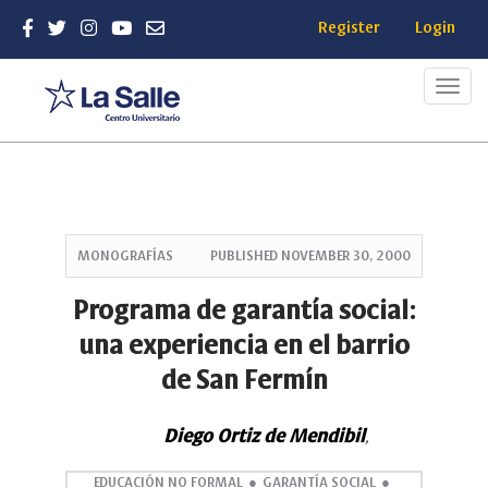
Register
Login
Toggl
navig
Quick
jump
MONOGRAFÍAS
PUBLISHED
NOVEMBER 30, 2000
to
page
Programa de garantía social:
content
una experiencia en el barrio
Main
Navigation
de San Fermín
Main
Content
Sidebar
Diego Ortiz de Mendibil
,
EDUCACIÓN NO FORMAL
GARANTÍA SOCIAL