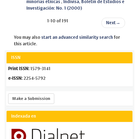
minorías étnicas
,
Indivisa, Boletín de Estudios e
Investigación: No. 1 (2000)
1-10 of 191
Next
→
You may also
start an advanced similarity search
for
this article.
ISSN
Print ISSN:
1579-3141
e-ISSN:
2254-5792
Make
Make a Submission
a
Submission
Indexada en