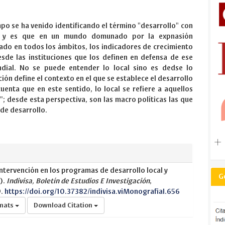
o se ha venido identificando el término "desarrollo" con
o, y es que en un mundo domunado por la expnasión
do en todos los ámbitos, los indicadores de crecimiento
sde las instituciones que los definen en defensa de ese
ial. No se puede entender lo local sino es dedse lo
ción define el contexto en el que se establece el desarrollo
cuenta que en este sentido, lo local se refiere a aquellos
; desde esta perspectiva, son las macro políticas las que
 de desarrollo.
ntervención en los programas de desarrollo local y
G
).
Indivisa, Boletín de Estudios E Investigación
,
9.
https://doi.org/10.37382/indivisa.viMonografiaI.656
rmats
Download Citation