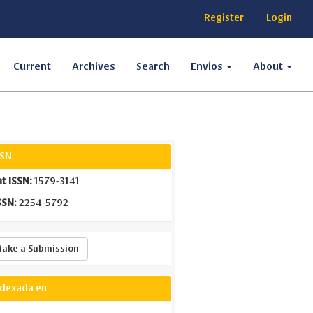
Register
Login
Current
Archives
Search
Envíos
About
SSN
nt ISSN:
1579-3141
SSN:
2254-5792
Make
ake a Submission
a
Submission
ndexada en