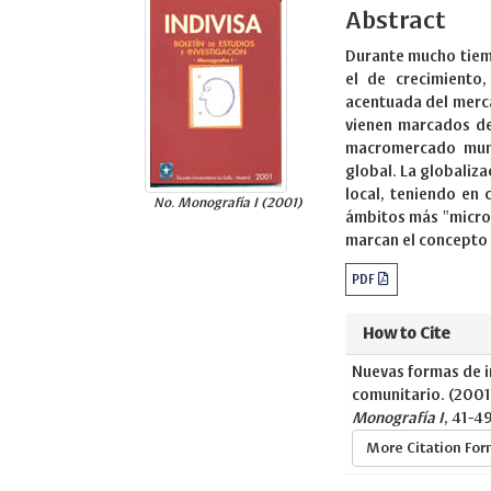
Abstract
Durante mucho tiemp
el de crecimient
acentuada del merca
vienen marcados de
macromercado mund
global. La globaliza
local, teniendo en 
No. Monografía I (2001)
ámbitos más "micro"
marcan el concepto
PDF
How to Cite
Nuevas formas de i
comunitario. (2001
Monografía I
, 41-4
More Citation Fo