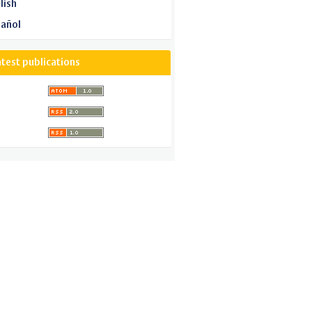
lish
añol
atest publications