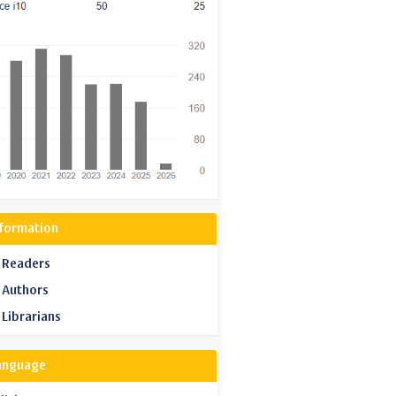
nformation
 Readers
 Authors
 Librarians
anguage