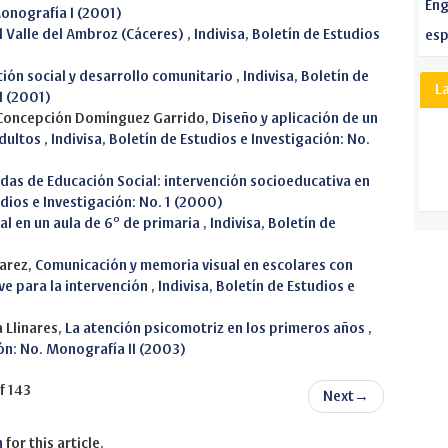
Eng
Monografía I (2001)
el Valle del Ambroz (Cáceres)
,
Indivisa, Boletín de Estudios
esp
rción social y desarrollo comunitario
,
Indivisa, Boletín de
L
I (2001)
, Concepción Domínguez Garrido,
Diseño y aplicación de un
adultos
,
Indivisa, Boletín de Estudios e Investigación: No.
das de Educación Social: intervención socioeducativa en
udios e Investigación: No. 1 (2000)
l en un aula de 6º de primaria
,
Indivisa, Boletín de
varez,
Comunicación y memoria visual en escolares con
ve para la intervención
,
Indivisa, Boletín de Estudios e
 Llinares,
La atención psicomotriz en los primeros años
,
ión: No. Monografía II (2003)
f 143
Next
→
h
for this article.