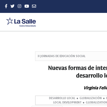
Quick
jump
II JORNADAS DE EDUCACIÓN SOCIAL
to
page
Nuevas formas de inte
content
desarrollo 
Main
Navigation
Main
Virginia Fel
Content
Sidebar
DESARROLLO LOCAL
GLOBALIZACIÓN
LOCAL DEVELOPMENT
GLOBALIZATIO