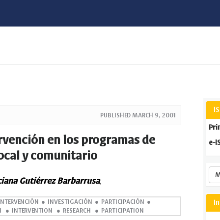
I
PUBLISHED
MARCH 9, 2001
Pri
rvención en los programas de
e-I
local y comunitario
M
iciana Gutiérrez Barbarrusa
,
INTERVENCIÓN
INVESTIGACIÓN
PARTICIPACIÓN
I
N
INTERVENTION
RESEARCH
PARTICIPATION