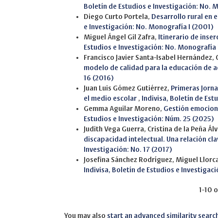
Boletín de Estudios e Investigación: No. 
Diego Curto Portela,
Desarrollo rural en 
e Investigación: No. Monografía I (2001)
Miguel Ángel Gil Zafra,
Itinerario de inse
Estudios e Investigación: No. Monografía 
Francisco Javier Santa-Isabel Hernández
modelo de calidad para la educación de 
16 (2016)
Juan Luis Gómez Gutiérrez,
Primeras Jorna
el medio escolar
,
Indivisa, Boletín de Est
Gemma Aguilar Moreno,
Gestión emociona
Estudios e Investigación: Núm. 25 (2025)
Judith Vega Guerra, Cristina de la Peña Ál
discapacidad intelectual. Una relación cla
Investigación: No. 17 (2017)
Josefina Sánchez Rodríguez, Miguel Llorca
Indivisa, Boletín de Estudios e Investigac
1-10 o
You may also
start an advanced similarity searc