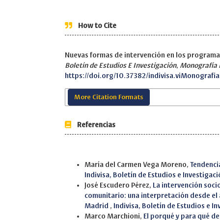
How to Cite
Nuevas formas de intervención en los programas
Boletín de Estudios E Investigación
,
Monografía 
https://doi.org/10.37382/indivisa.viMonografia
More Citation Formats
Referencias
Similar Articles
María del Carmen Vega Moreno,
Tendencia
Indivisa, Boletín de Estudios e Investigac
José Escudero Pérez,
La intervención socio
comunitario: una interpretación desde el 
Madrid
,
Indivisa, Boletín de Estudios e I
Marco Marchioni,
El porqué y para qué de