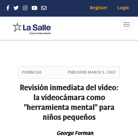
Register
Login
Toggl
navig
Quick
jump
PONENCIAS
PUBLISHED
MARCH 9, 2007
to
page
Revisión inmediata del vídeo:
content
la videocámara como
Main
Navigation
"herramienta mental" para
Main
niños pequeños
Content
Sidebar
George Forman
,