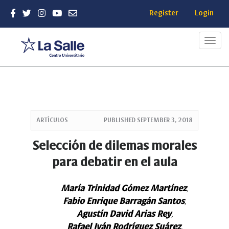
Register
Login
Toggl
navig
Quick
jump
ARTÍCULOS
PUBLISHED
SEPTEMBER 3, 2018
to
page
Selección de dilemas morales
content
para debatir en el aula
Main
Navigation
Main
María Trinidad Gómez Martínez
,
Content
Fabio Enrique Barragán Santos
,
Sidebar
Agustín David Arias Rey
,
Rafael Iván Rodríguez Suárez
,