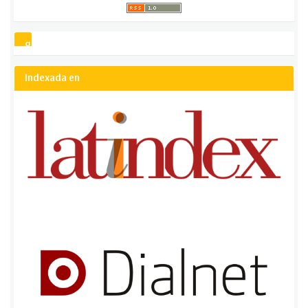
gsCitation
Indexada en