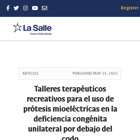
Register
Quick
jump
ARTICLES
PUBLISHED
MAY 24, 2025
to
page
Talleres terapéuticos
content
recreativos para el uso de
Main
Navigation
prótesis mioeléctricas en la
Main
deficiencia congénita
Content
Sidebar
unilateral por debajo del
codo