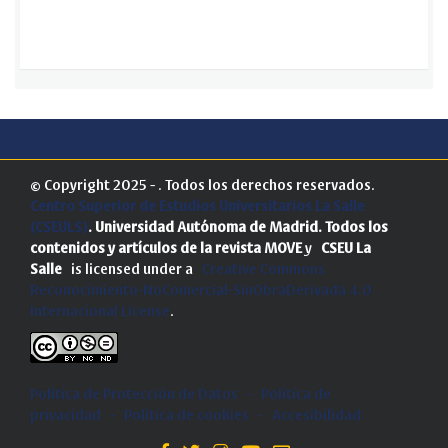
© Copyright 2025 - . Todos los derechos reservados.
Centro Superior de Estudios Universitarios La Salle
(CSEULS)
. Universidad Autónoma de Madrid.
Todos los
contenidos y artículos de la revista MOVE
y
CSEU La
Salle
is licensed under a
Creative Commons
Reconocimiento-NoComercial-SinObraDerivada 4.0
Internacional License
.
Política de Protección de Datos
-
Politica de
privacidad
-
Política de cookies
-
Accesibilidad