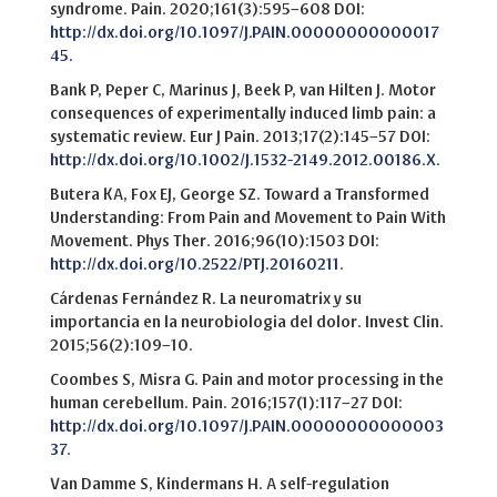
syndrome. Pain. 2020;161(3):595–608 DOI:
http://dx.doi.org/10.1097/J.PAIN.00000000000017
45
.
Bank P, Peper C, Marinus J, Beek P, van Hilten J. Motor
consequences of experimentally induced limb pain: a
systematic review. Eur J Pain. 2013;17(2):145–57 DOI:
http://dx.doi.org/10.1002/J.1532-2149.2012.00186.X
.
Butera KA, Fox EJ, George SZ. Toward a Transformed
Understanding: From Pain and Movement to Pain With
Movement. Phys Ther. 2016;96(10):1503 DOI:
http://dx.doi.org/10.2522/PTJ.20160211
.
Cárdenas Fernández R. La neuromatrix y su
importancia en la neurobiologia del dolor. Invest Clin.
2015;56(2):109–10.
Coombes S, Misra G. Pain and motor processing in the
human cerebellum. Pain. 2016;157(1):117–27 DOI:
http://dx.doi.org/10.1097/J.PAIN.00000000000003
37
.
Van Damme S, Kindermans H. A self-regulation