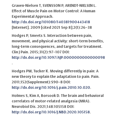
Graven-Nielsen T, SVENSSON P, ARENDT-NIELSEN L.
Effect of Muscle Pain on Motor Control: A Human
Experimental Approach.
http://dx.doi.org/101080/140381900443418
[Internet]. 2009 [cited 2021 Sep 8];2(1):26–38
Hodges P, Smeets S. Interaction between pain,
movement, and physical activity: short-term benefits,
long-term consequences, and targets for treatment.
Clin J Pain. 2015;31(2):97–107 DOI:
http://dx.doi.org/10.1097/AJP.0000000000000098
.
Hodges PW, Tucker K. Moving differently in pain: A
new theory to explain the adaptation to pain. Pain.
2011;152(Supplement):S90–8 DOI:
http://dx.doi.org/10.1016/j.pain.2010.10.020
.
Holmes S, Kim A, Borsook D. The brain and behavioral
correlates of motor-related analgesia (MRA).
Neurobiol Dis. 2021;148:105158 DOI:
http://dx.doi.org/10.1016/J.NBD.2020.105158
.