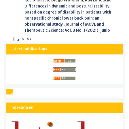
Recio-Mateo, Diego Pro-Marín, Roy La Touche,
Differences in dynamic and postural stability
based on degree of disability in patients with
nonspecific chronic lower back pain: an
observational study
,
Journal of MOVE and
Therapeutic Science: Vol. 3 No. 1 (2021): Junio
1
2
>
>>
Latest publications
gsCitation
Indexada en