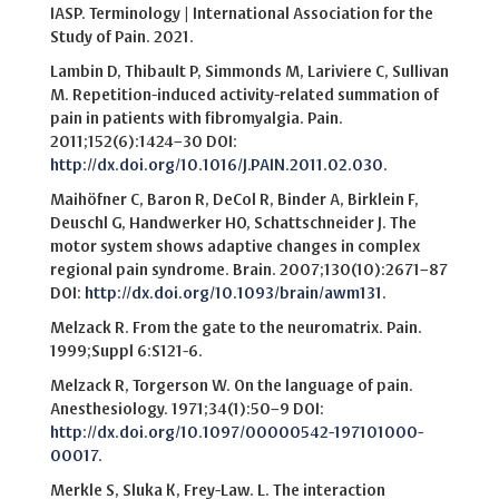
IASP. Terminology | International Association for the
Study of Pain. 2021.
Lambin D, Thibault P, Simmonds M, Lariviere C, Sullivan
M. Repetition-induced activity-related summation of
pain in patients with fibromyalgia. Pain.
2011;152(6):1424–30 DOI:
http://dx.doi.org/10.1016/J.PAIN.2011.02.030
.
Maihöfner C, Baron R, DeCol R, Binder A, Birklein F,
Deuschl G, Handwerker HO, Schattschneider J. The
motor system shows adaptive changes in complex
regional pain syndrome. Brain. 2007;130(10):2671–87
DOI:
http://dx.doi.org/10.1093/brain/awm131
.
Melzack R. From the gate to the neuromatrix. Pain.
1999;Suppl 6:S121-6.
Melzack R, Torgerson W. On the language of pain.
Anesthesiology. 1971;34(1):50–9 DOI:
http://dx.doi.org/10.1097/00000542-197101000-
00017
.
Merkle S, Sluka K, Frey-Law. L. The interaction