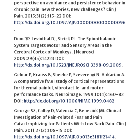
perspective on avoidance and persistence behavior in
chronic pain: new theories, new challenges? Clin J
Pain. 2015;31(2):115–22 DOI:
http://dx.doi.org/10.1097/AJP.0000000000000096
.
Dum RP, Levinthal DJ, Strick PL. The Spinothalamic
System Targets Motor and Sensory Areas in the
Cerebral Cortex of Monkeys. J Neurosci.
2009;29(45):14223 DOI:
http://dx.doi.org/10.1523/JNEUROSCI.3398-09.2009
.
Gelnar P, Krauss B, Sheehe P, Szeverenyi N, Apkarian A.
A comparative fMRI study of cortical representations
for thermal painful, vibrotactile, and motor
performance tasks. Neuroimage. 1999;10(4):460–82
DOI:
http://dx.doi.org/10.1006/NIMG.1999.0482
.
George SZ, Calley D, Valencia C, Beneciuk JM. Clinical
Investigation of Pain-related Fear and Pain
Catastrophizing for Patients With Low Back Pain. Clin J
Pain. 2011;27(2):108–15 DOI:
http://dx.doi.org/10.1097/AJP.0b013e3181f21414
.