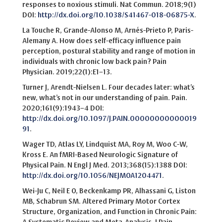
responses to noxious stimuli. Nat Commun. 2018;9(1)
DOI:
http://dx.doi.org/10.1038/S41467-018-06875-X
.
La Touche R, Grande-Alonso M, Arnés-Prieto P, Paris-
Alemany A. How does self-efficacy influence pain
perception, postural stability and range of motion in
individuals with chronic low back pain? Pain
Physician. 2019;22(1):E1–13.
Turner J, Arendt-Nielsen L. Four decades later: what’s
new, what’s not in our understanding of pain. Pain.
2020;161(9):1943–4 DOI:
http://dx.doi.org/10.1097/J.PAIN.00000000000019
91
.
Wager TD, Atlas LY, Lindquist MA, Roy M, Woo C-W,
Kross E. An fMRI-Based Neurologic Signature of
Physical Pain. N Engl J Med. 2013;368(15):1388 DOI:
http://dx.doi.org/10.1056/NEJMOA1204471
.
Wei-Ju C, Neil E O, Beckenkamp PR, Alhassani G, Liston
MB, Schabrun SM. Altered Primary Motor Cortex
Structure, Organization, and Function in Chronic Pain: