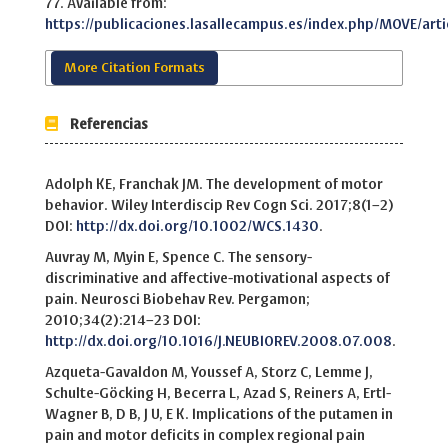
77. Available from:
https://publicaciones.lasallecampus.es/index.php/MOVE/arti
More Citation Formats
Referencias
Adolph KE, Franchak JM. The development of motor
behavior. Wiley Interdiscip Rev Cogn Sci. 2017;8(1–2)
DOI:
http://dx.doi.org/10.1002/WCS.1430
.
Auvray M, Myin E, Spence C. The sensory-
discriminative and affective-motivational aspects of
pain. Neurosci Biobehav Rev. Pergamon;
2010;34(2):214–23 DOI:
http://dx.doi.org/10.1016/J.NEUBIOREV.2008.07.008
.
Azqueta-Gavaldon M, Youssef A, Storz C, Lemme J,
Schulte-Göcking H, Becerra L, Azad S, Reiners A, Ertl-
Wagner B, D B, J U, E K. Implications of the putamen in
pain and motor deficits in complex regional pain