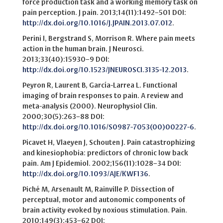
force production task and a working memory task on
pain perception. J pain. 2013;14(11):1492–501 DOI:
http://dx.doi.org/10.1016/J.JPAIN.2013.07.012
.
Perini I, Bergstrand S, Morrison R. Where pain meets
action in the human brain. J Neurosci.
2013;33(40):15930–9 DOI:
http://dx.doi.org/10.1523/JNEUROSCI.3135-12.2013
.
Peyron R, Laurent B, García-Larrea L. Functional
imaging of brain responses to pain. A review and
meta-analysis (2000). Neurophysiol Clin.
2000;30(5):263–88 DOI:
http://dx.doi.org/10.1016/S0987-7053(00)00227-6
.
Picavet H, Vlaeyen J, Schouten J. Pain catastrophizing
and kinesiophobia: predictors of chronic low back
pain. Am J Epidemiol. 2002;156(11):1028–34 DOI:
http://dx.doi.org/10.1093/AJE/KWF136
.
Piché M, Arsenault M, Rainville P. Dissection of
perceptual, motor and autonomic components of
brain activity evoked by noxious stimulation. Pain.
2010;149(3):453–62 DOI: