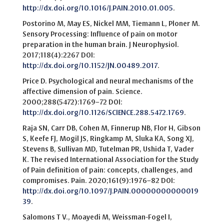
http://dx.doi.org/10.1016/J.PAIN.2010.01.005
.
Postorino M, May ES, Nickel MM, Tiemann L, Ploner M.
Sensory Processing: Influence of pain on motor
preparation in the human brain. J Neurophysiol.
2017;118(4):2267 DOI:
http://dx.doi.org/10.1152/JN.00489.2017
.
Price D. Psychological and neural mechanisms of the
affective dimension of pain. Science.
2000;288(5472):1769–72 DOI:
http://dx.doi.org/10.1126/SCIENCE.288.5472.1769
.
Raja SN, Carr DB, Cohen M, Finnerup NB, Flor H, Gibson
S, Keefe FJ, Mogil JS, Ringkamp M, Sluka KA, Song XJ,
Stevens B, Sullivan MD, Tutelman PR, Ushida T, Vader
K. The revised International Association for the Study
of Pain definition of pain: concepts, challenges, and
compromises. Pain. 2020;161(9):1976–82 DOI:
http://dx.doi.org/10.1097/J.PAIN.00000000000019
39
.
Salomons T V., Moayedi M, Weissman-Fogel I,