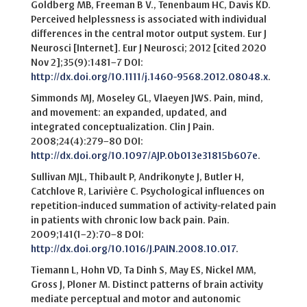
Goldberg MB, Freeman B V., Tenenbaum HC, Davis KD.
Perceived helplessness is associated with individual
differences in the central motor output system. Eur J
Neurosci [Internet]. Eur J Neurosci; 2012 [cited 2020
Nov 2];35(9):1481–7 DOI:
http://dx.doi.org/10.1111/j.1460-9568.2012.08048.x
.
Simmonds MJ, Moseley GL, Vlaeyen JWS. Pain, mind,
and movement: an expanded, updated, and
integrated conceptualization. Clin J Pain.
2008;24(4):279–80 DOI:
http://dx.doi.org/10.1097/AJP.0b013e31815b607e
.
Sullivan MJL, Thibault P, Andrikonyte J, Butler H,
Catchlove R, Larivière C. Psychological influences on
repetition-induced summation of activity-related pain
in patients with chronic low back pain. Pain.
2009;141(1–2):70–8 DOI:
http://dx.doi.org/10.1016/J.PAIN.2008.10.017
.
Tiemann L, Hohn VD, Ta Dinh S, May ES, Nickel MM,
Gross J, Ploner M. Distinct patterns of brain activity
mediate perceptual and motor and autonomic