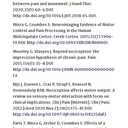
between pain and movement. J Hand Ther.
2020;33(1):60–6 DOI:
http://dx.doi.org/10.1016/J.JHT.2018.05.001
.
Misra G, Coombes S. Neuroimaging Evidence of Motor
Control and Pain Processing in the Human
Midcingulate Cortex. Cereb Cortex. 2015;25(7):1906–
19 DOI:
http://dx.doi.org/10.1093/CERCOR/BHU001
.
Moseley G, Vlaeyen J. Beyond nociception: the
imprecision hypothesis of chronic pain. Pain.
2015;156(1):35–8 DOI:
http://dx.doi.org/10.1016/J.PAIN.00000000000000
14
.
Nijs J, Daenen L, Cras P, Struyf F, Roussel N,
Oostendorp RAB. Nociception affects motor output: A
review on sensory-motor interaction with focus on
clinical implications. Clin J Pain [Internet]. Clin J Pain;
2012 [cited 2020 Nov 2];28(2):175–81 DOI:
http://dx.doi.org/10.1097/AJP.0b013e318225daf3
.
Paris T, Misra G, Archer D, Coombes S. Effects of a