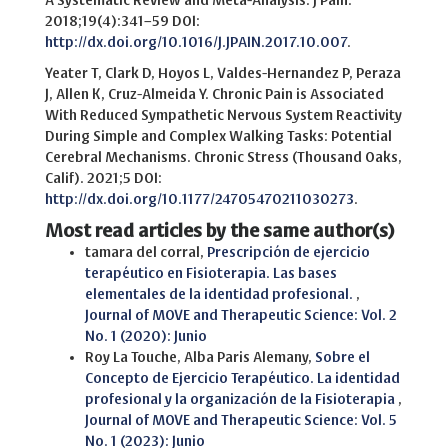
A Systematic Review and Meta-Analysis. J Pain.
2018;19(4):341–59 DOI:
http://dx.doi.org/10.1016/J.JPAIN.2017.10.007
.
Yeater T, Clark D, Hoyos L, Valdes-Hernandez P, Peraza
J, Allen K, Cruz-Almeida Y. Chronic Pain is Associated
With Reduced Sympathetic Nervous System Reactivity
During Simple and Complex Walking Tasks: Potential
Cerebral Mechanisms. Chronic Stress (Thousand Oaks,
Calif). 2021;5 DOI:
http://dx.doi.org/10.1177/24705470211030273
.
Most read articles by the same author(s)
tamara del corral,
Prescripción de ejercicio
terapéutico en Fisioterapia. Las bases
elementales de la identidad profesional.
,
Journal of MOVE and Therapeutic Science: Vol. 2
No. 1 (2020): Junio
Roy La Touche, Alba Paris Alemany,
Sobre el
Concepto de Ejercicio Terapéutico. La identidad
profesional y la organización de la Fisioterapia
,
Journal of MOVE and Therapeutic Science: Vol. 5
No. 1 (2023): Junio