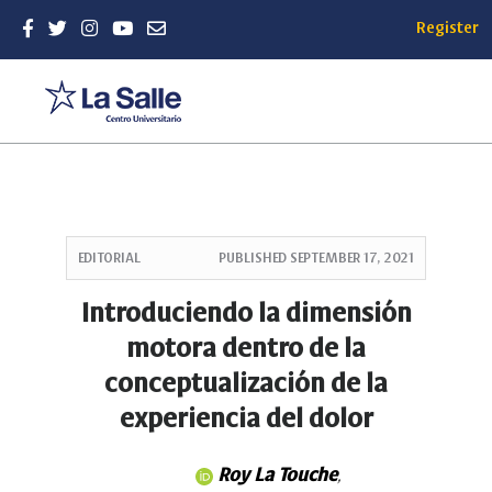
Register
Quick
jump
EDITORIAL
PUBLISHED
SEPTEMBER 17, 2021
to
page
Introduciendo la dimensión
content
motora dentro de la
Main
Navigation
conceptualización de la
Main
experiencia del dolor
Content
Sidebar
Roy La Touche
,