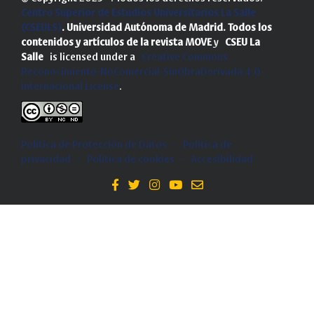
Centro Superior de Estudios Universitarios La Salle
(CSEULS)
. Universidad Autónoma de Madrid.
Todos los
contenidos y artículos de la revista MOVE
y
CSEU La
Salle
is licensed under a
Creative Commons
Reconocimiento-NoComercial-SinObraDerivada 4.0
Internacional License
.
Política de Protección de Datos
-
Politica de
privacidad
-
Política de cookies
-
Accesibilidad