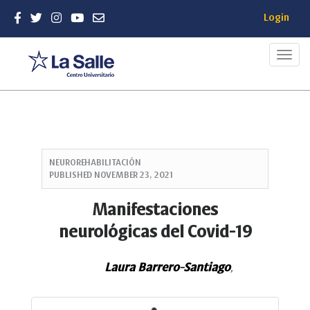
Login
Toggl
navig
Quick
jump
NEUROREHABILITACIÓN
to
PUBLISHED
NOVEMBER 23, 2021
page
content
Manifestaciones
Main
neurológicas del Covid-19
Navigation
Main
Content
Laura Barrero-Santiago
,
Sidebar