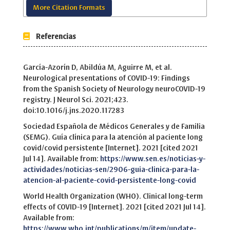
More Citation Formats
Referencias
García-Azorín D, Abildúa M, Aguirre M, et al.
Neurological presentations of COVID-19: Findings
from the Spanish Society of Neurology neuroCOVID-19
registry. J Neurol Sci. 2021;423.
doi:10.1016/j.jns.2020.117283
Sociedad Española de Médicos Generales y de Familia
(SEMG). Guía clínica para la atención al paciente long
covid/covid persistente [Internet]. 2021 [cited 2021
Jul 14]. Available from:
https://www.sen.es/noticias-y-
actividades/noticias-sen/2906-guia-clinica-para-la-
atencion-al-paciente-covid-persistente-long-covid
World Health Organization (WHO). Clinical long-term
effects of COVID-19 [Internet]. 2021 [cited 2021 Jul 14].
Available from:
https://www.who.int/publications/m/item/update-