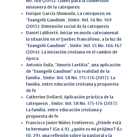
No. 168 (2015): Claves para la conversión
misionera de la catequesis
Enrique García Ahumada,
La catequesis en
"Evangelii Gaudium
,
Sinite: Vol. 56 No. 169
(2015): Dimensión social de la catequesis
Daniel Laliberté,
Iniciar en modo catecumenal:
la situación en el Quebec francófono, a la luz de
"Evangelii Gaudium"
,
Sinite: Vol. 55 No. 166-167
(2014): La iniciación cristiana en el cambio de
época
Antonio Ávila,
“Amoris Laetitia”, una aplicación
de “Evangelii Gaudium” a la realidad de la
familia
,
Sinite: Vol. 58 No. 175-176 (2017): La
familia, entre educación cristiana y propuesta
de fe
Catherine Dollard,
Aplicación práctica de la
catequesis
,
Sinite: Vol. 58 No. 175-176 (2017):
La familia, entre educación cristiana y
propuesta de fe
Francisco Javier Núñez Fontiveros,
¿Dónde está
tu hermano? (Gn 4,9), ¿quién es mi prójimo? (Lc
10, 29), una reflexión sobre la pastoral y la