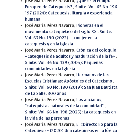
José María Pérez Navarro,
¿Qué es el Equipo
Europeo de Catequesis?
,
Sinite: Vol. 65 No. 196-
197 (2024): Catequesis, liturgia y experiencia
humana
José María Pérez Navarro,
Pioneras en el
movimiento catequético del siglo XX
,
Sinite:
Vol. 63 No. 190 (2022): La mujer en la
catequesis y en la Iglesia
José María Pérez Navarro,
Crónica del coloquio
«Catequesis de adultos y maduración de la fe»
,
Sinite: Vol. 46 No. 139 (2005): Pequeñas
comunidades en la Iglesia
José María Pérez Navarro,
Hermanos de las
Escuelas Cristianas: Apóstoles del Catecismo
,
Sinite: Vol. 60 No. 180 (2019): San Juan Bautista
de La Salle. 300 años
José María Pérez Navarro,
Los ancianos,
“catequistas naturales de la comunidad”
,
Sinite: Vol. 66 No. 198 (2025): La catequesis en
la vida de las personas
José María Pérez Navarro,
El «Directorio para la
Catequesis» (2020) Una catequesis en la lógica