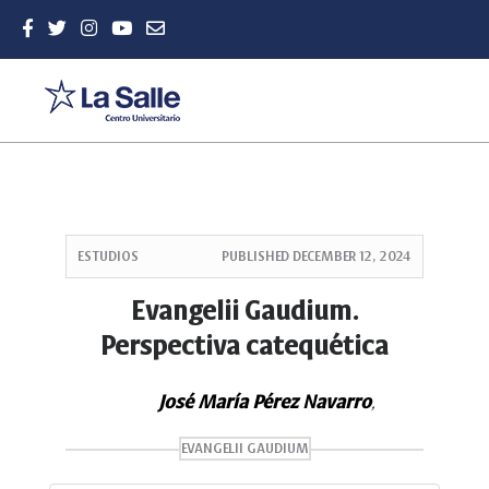
Quick
jump
ESTUDIOS
PUBLISHED
DECEMBER 12, 2024
to
page
Evangelii Gaudium.
content
Perspectiva catequética
Main
Navigation
Main
José María Pérez Navarro
,
Content
Sidebar
EVANGELII GAUDIUM