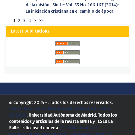
de la misión
,
Sinite: Vol. 55 No. 166-167 (2014):
La iniciación cristiana en el cambio de época
1
2
3
4
>
>>
Latest publications
© Copyright 2025 - . Todos los derechos reservados.
Centro Superior de Estudios Universitarios La Salle
(CSEULS)
. Universidad Autónoma de Madrid.
Todos los
contenidos y artículos de la revista SINITE
y
CSEU La
Salle
is licensed under a
Creative Commons
Reconocimiento-NoComercial-SinObraDerivada 4.0