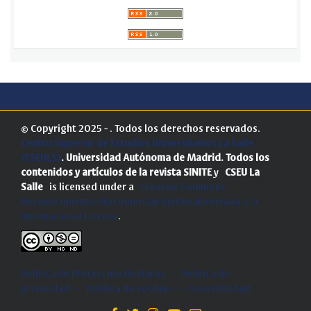
© Copyright 2025 - . Todos los derechos reservados.
Centro Superior de Estudios Universitarios La Salle
(CSEULS)
. Universidad Autónoma de Madrid.
Todos los
contenidos y artículos de la revista SINITE
y
CSEU La
Salle
is licensed under a
Creative Commons
Reconocimiento-NoComercial-SinObraDerivada 4.0
Internacional License
.
Política de Protección de Datos
-
Politica de
privacidad
-
Política de cookies
-
Accesibilidad