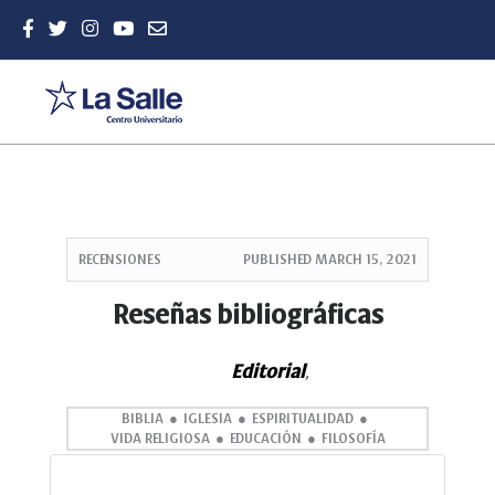
Quick
jump
RECENSIONES
PUBLISHED
MARCH 15, 2021
to
page
Reseñas bibliográficas
content
Main
Editorial
Navigation
,
Main
Content
BIBLIA
IGLESIA
ESPIRITUALIDAD
VIDA RELIGIOSA
EDUCACIÓN
FILOSOFÍA
Sidebar