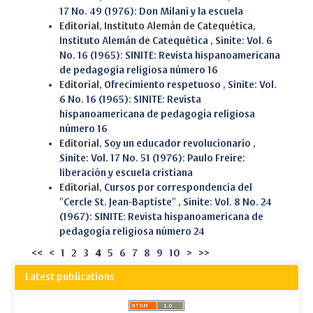
17 No. 49 (1976): Don Milani y la escuela
Editorial, Instituto Alemán de Catequética,
Instituto Alemán de Catequética
,
Sinite: Vol. 6
No. 16 (1965): SINITE: Revista hispanoamericana
de pedagogía religiosa número 16
Editorial,
Ofrecimiento respetuoso
,
Sinite: Vol.
6 No. 16 (1965): SINITE: Revista
hispanoamericana de pedagogía religiosa
número 16
Editorial,
Soy un educador revolucionario
,
Sinite: Vol. 17 No. 51 (1976): Paulo Freire:
liberación y escuela cristiana
Editorial,
Cursos por correspondencia del
"Cercle St. Jean-Baptiste"
,
Sinite: Vol. 8 No. 24
(1967): SINITE: Revista hispanoamericana de
pedagogía religiosa número 24
<<
<
1
2
3
4
5
6
7
8
9
10
>
>>
Latest publications