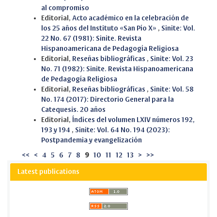
al compromiso
Editorial,
Acto académico en la celebración de
los 25 años del Instituto «San Pío X»
,
Sinite: Vol.
22 No. 67 (1981): Sinite. Revista
Hispanoamericana de Pedagogía Religiosa
Editorial,
Reseñas bibliográficas
,
Sinite: Vol. 23
No. 71 (1982): Sinite. Revista Hispanoamericana
de Pedagogía Religiosa
Editorial,
Reseñas bibliográficas
,
Sinite: Vol. 58
No. 174 (2017): Directorio General para la
Catequesis. 20 años
Editorial,
Índices del volumen LXIV números 192,
193 y 194
,
Sinite: Vol. 64 No. 194 (2023):
Postpandemia y evangelización
<<
<
4
5
6
7
8
9
10
11
12
13
>
>>
Latest publications