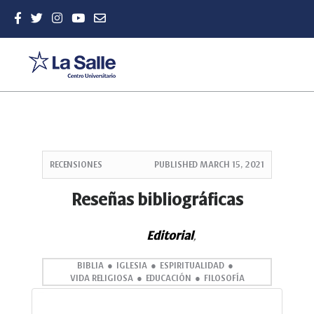
Quick
jump
RECENSIONES
PUBLISHED
MARCH 15, 2021
to
page
Reseñas bibliográficas
content
Main
Editorial
Navigation
,
Main
Content
BIBLIA
IGLESIA
ESPIRITUALIDAD
VIDA RELIGIOSA
EDUCACIÓN
FILOSOFÍA
Sidebar