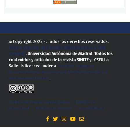
© Copyright 2025 - . Todos los derechos reservados.
Centro Superior de Estudios Universitarios La Salle
(CSEULS)
. Universidad Autónoma de Madrid.
Todos los
contenidos y artículos de la revista SINITE
y
CSEU La
Salle
is licensed under a
Creative Commons
Reconocimiento-NoComercial-SinObraDerivada 4.0
Internacional License
.
Política de Protección de Datos
-
Politica de
privacidad
-
Política de cookies
-
Accesibilidad