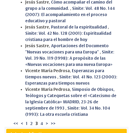
Jesús Sastre,
Cómo acompañar el camino del
grupo a la comunidad.
,
Sinite: Vol. 48 No. 144
(2007): El acompañamiento en el proceso
educativo y pastoral
Jesús Sastre,
Pastoral de la espiritualidad
,
Sinite: Vol. 42 No. 128 (2001): Espiritualidad
cristiana para el hombre de hoy
Jesús Sastre,
Aportaciones del Documento
"Nuevas vocaciones para una Europa"
,
Sinite:
Vol. 39 No. 119 (1998): A propósito de las
«Nuevas vocaciones para una nueva Europa»
Vicente María Pedrosa,
Esperanzas para
tiempos nuevos
,
Sinite: Vol. 41 No. 123 (2000):
Esperanzas para tiempos nuevos
Vicente María Pedrosa,
Simposio de Obispos,
Teólogos y Catequetas sobre el «Catecismo de
la Iglesia Católica» MADRID, 23-26 de
septiembre de 1993
,
Sinite: Vol. 34 No. 104
(1993): La otra escuela cristiana
<<
<
1
2
3
4
>
>>