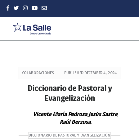
Quick
jump
COLABORACIONES
PUBLISHED
DECEMBER 4, 2024
to
page
Diccionario de Pastoral y
content
Evangelización
Main
Navigation
Main
Vicente María Pedrosa
Jesús Sastre
,
,
Content
Raúl Berzosa
,
Sidebar
DICCIONARIO DE PASTORAL Y EVANGELIZACIÓN