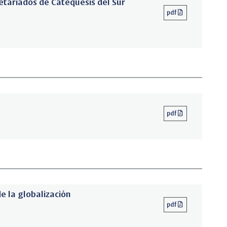
retariados de Catequesis del Sur
pdf
pdf
de la globalización
pdf