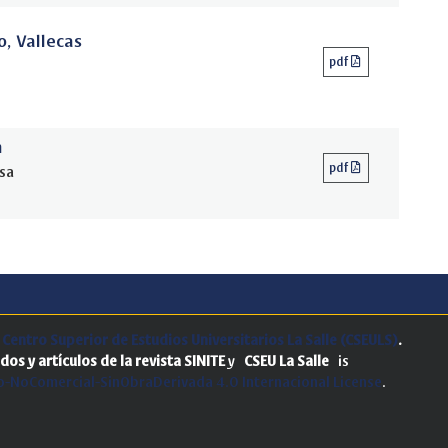
o, Vallecas
pdf
n
pdf
osa
.
Centro Superior de Estudios Universitarios La Salle (CSEULS)
.
dos y artículos de la revista SINITE
y
CSEU La Salle
is
-NoComercial-SinObraDerivada 4.0 Internacional License
.