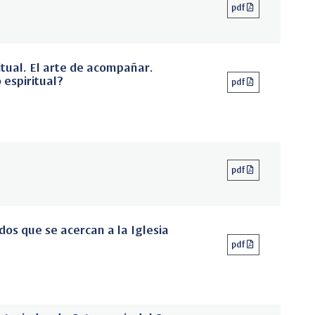
pdf
tual. El arte de acompañar.
espiritual?
pdf
pdf
os que se acercan a la Iglesia
pdf