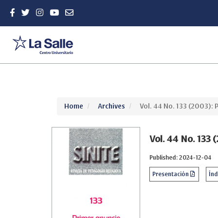
Quick
Home
Archives
Vol. 44 No. 133 (2003): 
jump
to
page
Vol. 44 No. 133 
content
Main
Published: 2024-12-04
Navigation
Main
Presentación
Ín
Content
Sidebar