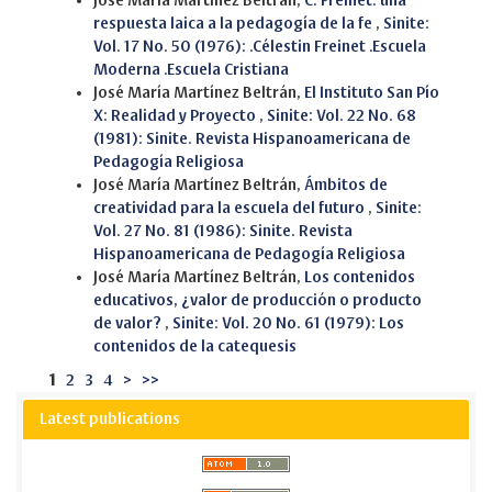
José María Martínez Beltrán,
C. Freinet: una
respuesta laica a la pedagogía de la fe
,
Sinite:
Vol. 17 No. 50 (1976): .Célestin Freinet .Escuela
Moderna .Escuela Cristiana
José María Martínez Beltrán,
El Instituto San Pío
X: Realidad y Proyecto
,
Sinite: Vol. 22 No. 68
(1981): Sinite. Revista Hispanoamericana de
Pedagogía Religiosa
José María Martínez Beltrán,
Ámbitos de
creatividad para la escuela del futuro
,
Sinite:
Vol. 27 No. 81 (1986): Sinite. Revista
Hispanoamericana de Pedagogía Religiosa
José María Martínez Beltrán,
Los contenidos
educativos, ¿valor de producción o producto
de valor?
,
Sinite: Vol. 20 No. 61 (1979): Los
contenidos de la catequesis
1
2
3
4
>
>>
Latest publications