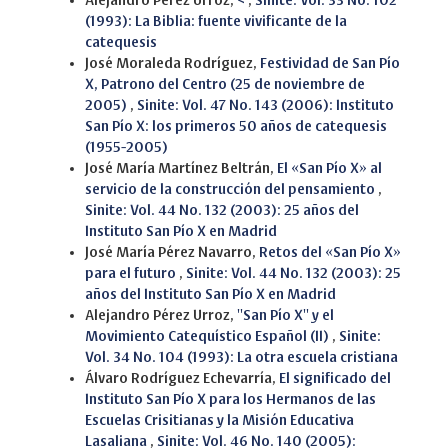
Alejandro Pérez Urroz,
<
,
Sinite: Vol. 33 No. 102
(1993): La Biblia: fuente vivificante de la
catequesis
José Moraleda Rodríguez,
Festividad de San Pío
X, Patrono del Centro (25 de noviembre de
2005)
,
Sinite: Vol. 47 No. 143 (2006): Instituto
San Pío X: los primeros 50 años de catequesis
(1955-2005)
José María Martínez Beltrán,
El «San Pío X» al
servicio de la construcción del pensamiento
,
Sinite: Vol. 44 No. 132 (2003): 25 años del
Instituto San Pío X en Madrid
José María Pérez Navarro,
Retos del «San Pío X»
para el futuro
,
Sinite: Vol. 44 No. 132 (2003): 25
años del Instituto San Pío X en Madrid
Alejandro Pérez Urroz,
''San Pío X'' y el
Movimiento Catequístico Español (II)
,
Sinite:
Vol. 34 No. 104 (1993): La otra escuela cristiana
Álvaro Rodríguez Echevarría,
El significado del
Instituto San Pío X para los Hermanos de las
Escuelas Crisitianas y la Misión Educativa
Lasaliana
,
Sinite: Vol. 46 No. 140 (2005):