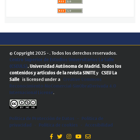
© Copyright 2025 - . Todos los derechos reservados.
Centro Superior de Estudios Universitarios La Salle
(CSEULS)
. Universidad Autónoma de Madrid.
Todos los
contenidos y artículos de la revista SINITE
y
CSEU La
Salle
is licensed under a
Creative Commons
Reconocimiento-NoComercial-SinObraDerivada 4.0
Internacional License
.
Política de Protección de Datos
-
Politica de
privacidad
-
Política de cookies
-
Accesibilidad