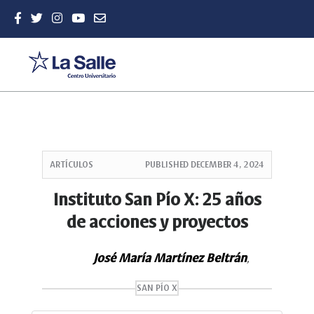
Quick
jump
ARTÍCULOS
PUBLISHED
DECEMBER 4, 2024
to
page
Instituto San Pío X: 25 años
content
de acciones y proyectos
Main
Navigation
Main
José María Martínez Beltrán
,
Content
Sidebar
SAN PÍO X