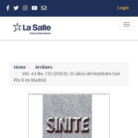
Login
Toggl
navig
Quick
Home
Archives
jump
Vol. 44 No. 132 (2003): 25 años del Instituto San
to
Pío X en Madrid
page
content
Main
Navigation
Main
Content
Sidebar