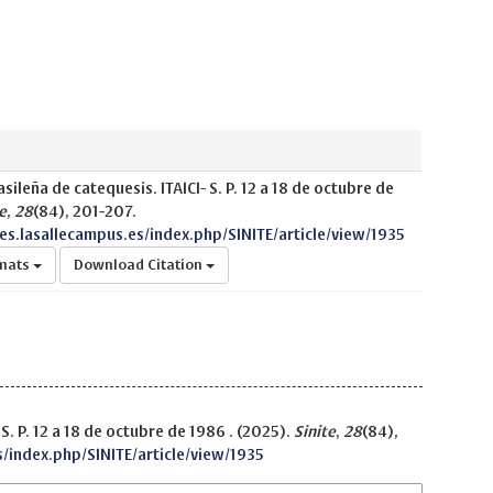
ileña de catequesis. ITAICI- S. P. 12 a 18 de octubre de
e
,
28
(84), 201-207.
nes.lasallecampus.es/index.php/SINITE/article/view/1935
rmats
Download Citation
S. P. 12 a 18 de octubre de 1986 . (2025).
Sinite
,
28
(84),
s/index.php/SINITE/article/view/1935