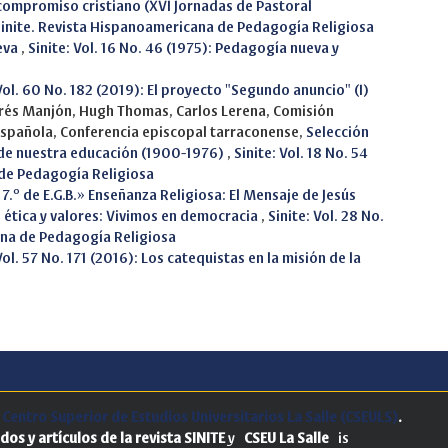
l compromiso cristiano (XVI Jornadas de Pastoral
: Sinite. Revista Hispanoamericana de Pedagogía Religiosa
eva
,
Sinite: Vol. 16 No. 46 (1975): Pedagogía nueva y
 Vol. 60 No. 182 (2019): El proyecto "Segundo anuncio" (I)
ndrés Manjón, Hugh Thomas, Carlos Lerena, Comisión
española, Conferencia episcopal tarraconense,
Selección
 de nuestra educación (1900-1976)
,
Sinite: Vol. 18 No. 54
 de Pedagogía Religiosa
 7.º de E.G.B.» Enseñanza Religiosa: El Mensaje de Jesús
 ética y valores: Vivimos en democracia
,
Sinite: Vol. 28 No.
ana de Pedagogía Religiosa
Vol. 57 No. 171 (2016): Los catequistas en la misión de la
.
Centro Superior de Estudios Universitarios La Salle (CSEULS)
.
dos y artículos de la revista SINITE
y
CSEU La Salle
is