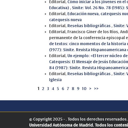
Editorial,
Cómo iniciar a los jóvenes en e
Educativa)
,
Sinite: Vol. 26 No. 78 (1985)
Editorial,
Educación nueva, catequesis nu
catequesis nueva
Editorial,
Reseñas bibliográficas
,
Sinite:
Editorial, Francisco Giner de los Ríos, A
permanente de la conferencia episcopal 
de textos: cinco momentos de la historia
(1977): Sinite. Revista Hispanoamericana
Editorial,
Un ejemplo: «El tercer núcleo de
Catequesis: El Mensaje de Jesús Educación
84 (1987): Sinite. Revista Hispanoameric
Editorial,
Reseñas bibliográficas
,
Sinite: 
Iglesia
1
2
3
4
5
6
7
8
9
10
>
>>
© Copyright 2025 - . Todos los derechos reservados
Universidad Autónoma de Madrid.
Todos los conteni