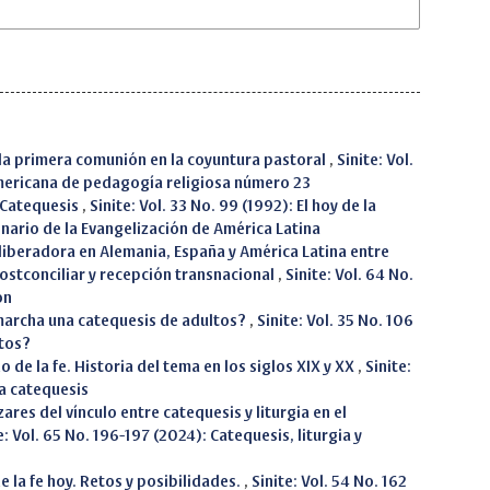
 la primera comunión en la coyuntura pastoral
,
Sinite: Vol.
americana de pedagogía religiosa número 23
a Catequesis
,
Sinite: Vol. 33 No. 99 (1992): El hoy de la
nario de la Evangelización de América Latina
 liberadora en Alemania, España y América Latina entre
postconciliar y recepción transnacional
,
Sinite: Vol. 64 No.
ón
archa una catequesis de adultos?
,
Sinite: Vol. 35 No. 106
ltos?
o de la fe. Historia del tema en los siglos XIX y XX
,
Sinite:
la catequesis
zares del vínculo entre catequesis y liturgia en el
e: Vol. 65 No. 196-197 (2024): Catequesis, liturgia y
e la fe hoy. Retos y posibilidades.
,
Sinite: Vol. 54 No. 162