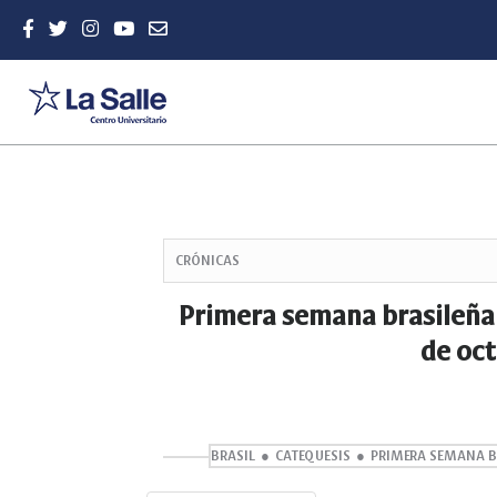
Quick
jump
CRÓNICAS
to
page
Primera semana brasileña de
content
de oct
Main
Navigation
Main
Content
Sidebar
BRASIL
CATEQUESIS
PRIMERA SEMANA B