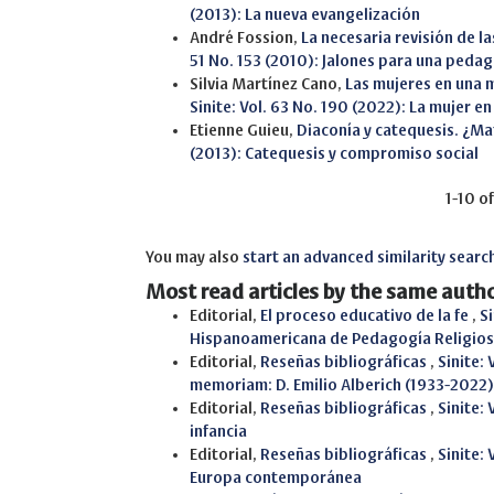
(2013): La nueva evangelización
André Fossion,
La necesaria revisión de l
51 No. 153 (2010): Jalones para una pedag
Silvia Martínez Cano,
Las mujeres en una 
Sinite: Vol. 63 No. 190 (2022): La mujer en 
Etienne Guieu,
Diaconía y catequesis. ¿M
(2013): Catequesis y compromiso social
1-10 o
You may also
start an advanced similarity searc
Most read articles by the same autho
Editorial,
El proceso educativo de la fe
,
Si
Hispanoamericana de Pedagogía Religio
Editorial,
Reseñas bibliográficas
,
Sinite:
memoriam: D. Emilio Alberich (1933-2022)
Editorial,
Reseñas bibliográficas
,
Sinite: 
infancia
Editorial,
Reseñas bibliográficas
,
Sinite:
Europa contemporánea