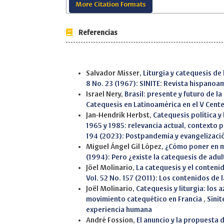
More Citation Formats
Referencias
Similar Articles
Salvador Misser,
Liturgia y catequesis de
8 No. 23 (1967): SINITE: Revista hispano
Israel Nery,
Brasil: presente y futuro de l
Catequesis en Latinoamérica en el V Cente
Jan-Hendrik Herbst,
Catequesis política y
1965 y 1985: relevancia actual, contexto 
194 (2023): Postpandemia y evangelizaci
Miguel Ángel Gil López,
¿Cómo poner en m
(1994): Pero ¿existe la catequesis de adu
Jöel Molinario,
La catequesis y el contenid
Vol. 52 No. 157 (2011): Los contenidos de 
Joël Molinario,
Catequesis y liturgia: los a
movimiento catequético en Francia
,
Sinit
experiencia humana
André Fossion,
El anuncio y la propuesta d