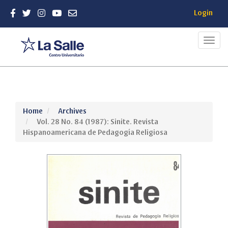
Login
Toggl
navig
Quick
Home
Archives
jump
Vol. 28 No. 84 (1987): Sinite. Revista
to
Hispanoamericana de Pedagogía Religiosa
page
content
Main
Navigation
Main
Content
Sidebar