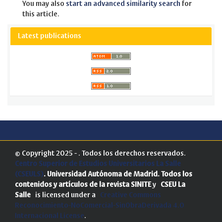
You may also
start an advanced similarity search
for
this article.
Latest publications
© Copyright 2025 - . Todos los derechos reservados.
Centro Superior de Estudios Universitarios La Salle
(CSEULS)
. Universidad Autónoma de Madrid.
Todos los
contenidos y artículos de la revista SINITE
y
CSEU La
Salle
is licensed under a
Creative Commons
Reconocimiento-NoComercial-SinObraDerivada 4.0
Internacional License
.