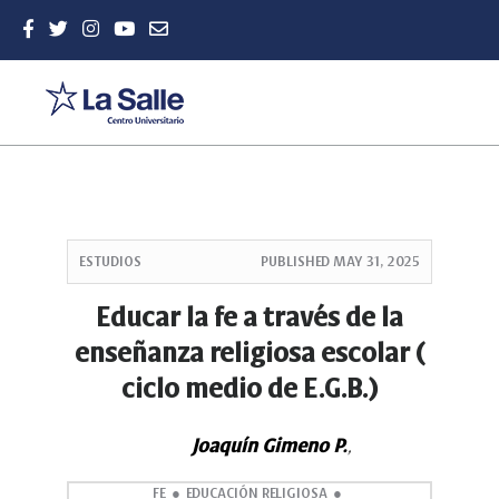
Quick
jump
ESTUDIOS
PUBLISHED
MAY 31, 2025
to
page
Educar la fe a través de la
content
enseñanza religiosa escolar (
Main
Navigation
ciclo medio de E.G.B.)
Main
Content
Sidebar
Joaquín Gimeno P.
,
FE
EDUCACIÓN RELIGIOSA