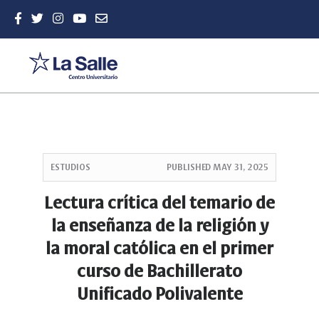
Quick
jump
ESTUDIOS
PUBLISHED
MAY 31, 2025
to
page
Lectura crítica del temario de
content
la enseñanza de la religión y
Main
Navigation
la moral católica en el primer
Main
curso de Bachillerato
Content
Sidebar
Unificado Polivalente