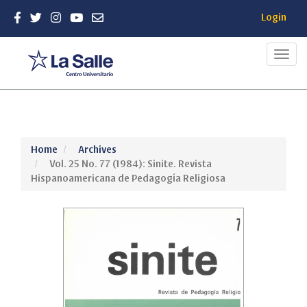
Login
Toggl
navig
Quick
Home
Archives
jump
Vol. 25 No. 77 (1984): Sinite. Revista
to
Hispanoamericana de Pedagogía Religiosa
page
content
Main
Navigation
Main
Content
Sidebar