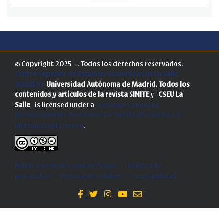
© Copyright 2025 - . Todos los derechos reservados.
Centro Superior de Estudios Universitarios La Salle
(CSEULS)
. Universidad Autónoma de Madrid.
Todos los
contenidos y artículos de la revista SINITE
y
CSEU La
Salle
is licensed under a
Creative Commons
Reconocimiento-NoComercial-SinObraDerivada 4.0
Internacional License
.
Política de Protección de Datos
-
Politica de
privacidad
-
Política de cookies
-
Accesibilidad