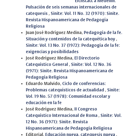
¨¨¨¨¨¨¨¨¨¨¨¨¨¨¨¨¨¨Eichstätt a Medellín.
Pulsación de seis semanas internacionales de
catequesis
,
Sinite: Vol. 11 No. 32 (1970): Sinite.
Revista Hispanoamericana de Pedagogía
Religiosa
Juan José Rodríguez Medina,
Pedagogía de la fe.
Situación y contenidos de la catequética hoy
,
Sinite: Vol. 13 No. 37 (1972): Pedagogía de la fe:
exigencias y posibilidades
José Rodríguez Medina,
El Directorio
Catequístico General
,
Sinite: Vol. 12 No. 36
(1971): Sinite. Revista Hispanoamericana de
Pedagogía Religiosa
Eduardo Malvido,
Ciclo de conferencias:
Problemas catequísticos de actualidad
,
Sinite:
Vol. 19 No. 57 (1978): Comunidad escolar y
educación en la fe
José Rodríguez Medina,
II Congreso
Catequístico Internacional de Roma
,
Sinite: Vol.
12 No. 36 (1971): Sinite. Revista
Hispanoamericana de Pedagogía Religiosa
Editorial,
Educación nueva, catequesis nueva
,