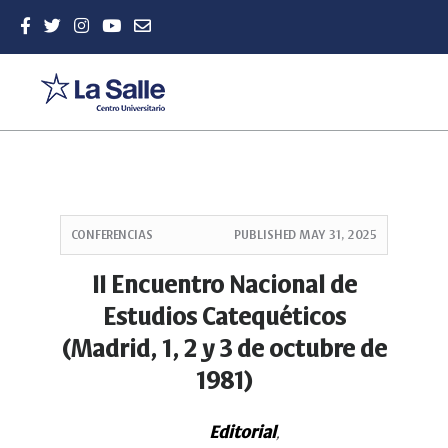
Quick
jump
CONFERENCIAS
PUBLISHED
MAY 31, 2025
to
page
II Encuentro Nacional de
content
Estudios Catequéticos
Main
Navigation
(Madrid, 1, 2 y 3 de octubre de
Main
1981)
Content
Sidebar
Editorial
,