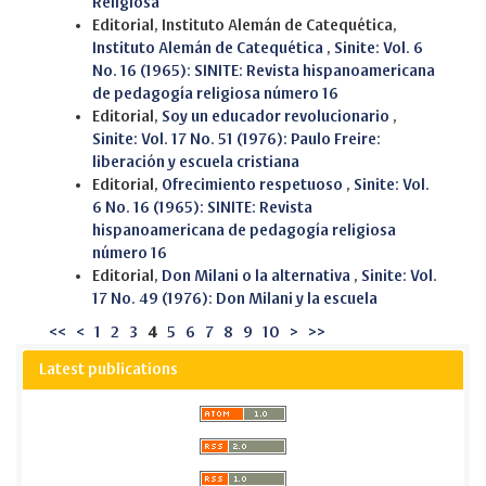
Religiosa
Editorial, Instituto Alemán de Catequética,
Instituto Alemán de Catequética
,
Sinite: Vol. 6
No. 16 (1965): SINITE: Revista hispanoamericana
de pedagogía religiosa número 16
Editorial,
Soy un educador revolucionario
,
Sinite: Vol. 17 No. 51 (1976): Paulo Freire:
liberación y escuela cristiana
Editorial,
Ofrecimiento respetuoso
,
Sinite: Vol.
6 No. 16 (1965): SINITE: Revista
hispanoamericana de pedagogía religiosa
número 16
Editorial,
Don Milani o la alternativa
,
Sinite: Vol.
17 No. 49 (1976): Don Milani y la escuela
<<
<
1
2
3
4
5
6
7
8
9
10
>
>>
Latest publications