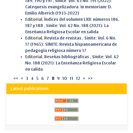
189, 190 y 191
,
Sinite: Vol. 63 No. 191 (2022):
Catequesis evangelizadora. In memoriam: D.
Emilio Alberich (1933-2022)
Editorial,
Índices del volumen LXII: números 186,
187 y 188
,
Sinite: Vol. 62 No. 188 (2021): La
Enseñanza Religiosa Escolar en salida
Editorial,
Revista de revistas
,
Sinite: Vol. 6 No.
17 (1965): SINITE: Revista hispanoamericana de
pedagogía religiosa número 17
Editorial,
Reseñas bibliográficas
,
Sinite: Vol. 62
No. 188 (2021): La Enseñanza Religiosa Escolar
en salida
<<
<
3
4
5
6
7
8
9
10
11
12
>
>>
Latest publications