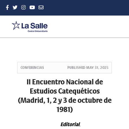
Quick
jump
CONFERENCIAS
PUBLISHED
MAY 31, 2025
to
page
II Encuentro Nacional de
content
Estudios Catequéticos
Main
Navigation
(Madrid, 1, 2 y 3 de octubre de
Main
1981)
Content
Sidebar
Editorial
,