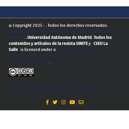
© Copyright 2025 - . Todos los derechos reservados.
Centro Superior de Estudios Universitarios La Salle
(CSEULS)
. Universidad Autónoma de Madrid.
Todos los
contenidos y artículos de la revista SINITE
y
CSEU La
Salle
is licensed under a
Creative Commons
Reconocimiento-NoComercial-SinObraDerivada 4.0
Internacional License
.
Política de Protección de Datos
-
Politica de
privacidad
-
Política de cookies
-
Accesibilidad