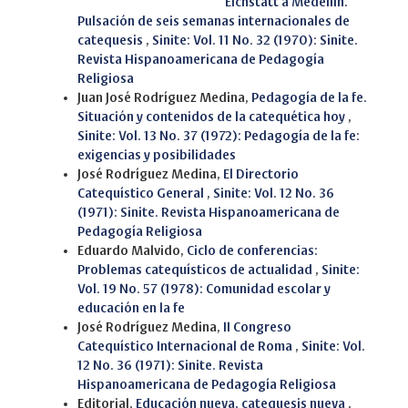
¨¨¨¨¨¨¨¨¨¨¨¨¨¨¨¨¨¨Eichstätt a Medellín.
Pulsación de seis semanas internacionales de
catequesis
,
Sinite: Vol. 11 No. 32 (1970): Sinite.
Revista Hispanoamericana de Pedagogía
Religiosa
Juan José Rodríguez Medina,
Pedagogía de la fe.
Situación y contenidos de la catequética hoy
,
Sinite: Vol. 13 No. 37 (1972): Pedagogía de la fe:
exigencias y posibilidades
José Rodríguez Medina,
El Directorio
Catequístico General
,
Sinite: Vol. 12 No. 36
(1971): Sinite. Revista Hispanoamericana de
Pedagogía Religiosa
Eduardo Malvido,
Ciclo de conferencias:
Problemas catequísticos de actualidad
,
Sinite:
Vol. 19 No. 57 (1978): Comunidad escolar y
educación en la fe
José Rodríguez Medina,
II Congreso
Catequístico Internacional de Roma
,
Sinite: Vol.
12 No. 36 (1971): Sinite. Revista
Hispanoamericana de Pedagogía Religiosa
Editorial,
Educación nueva, catequesis nueva
,