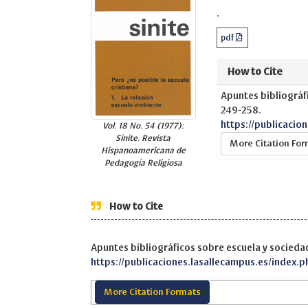
.
pdf
How to Cite
Apuntes bibliográf
249-258.
https://publicacio
Vol. 18 No. 54 (1977):
Sinite. Revista
More Citation Fo
Hispanoamericana de
Pedagogía Religiosa
How to Cite
Apuntes bibliográficos sobre escuela y sociedad
https://publicaciones.lasallecampus.es/index.p
More Citation Formats