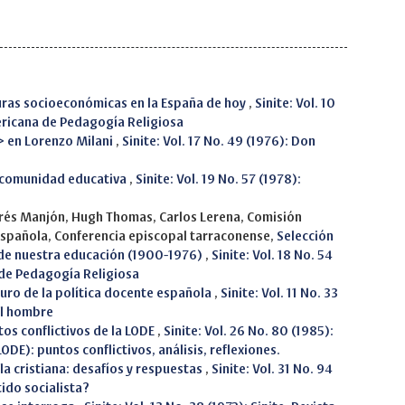
uras socioeconómicas en la España de hoy
,
Sinite: Vol. 10
ericana de Pedagogía Religiosa
> en Lorenzo Milani
,
Sinite: Vol. 17 No. 49 (1976): Don
la comunidad educativa
,
Sinite: Vol. 19 No. 57 (1978):
ndrés Manjón, Hugh Thomas, Carlos Lerena, Comisión
española, Conferencia episcopal tarraconense,
Selección
 de nuestra educación (1900-1976)
,
Sinite: Vol. 18 No. 54
 de Pedagogía Religiosa
turo de la política docente española
,
Sinite: Vol. 11 No. 33
el hombre
tos conflictivos de la LODE
,
Sinite: Vol. 26 No. 80 (1985):
ODE): puntos conflictivos, análisis, reflexiones.
la cristiana: desafíos y respuestas
,
Sinite: Vol. 31 No. 94
tido socialista?