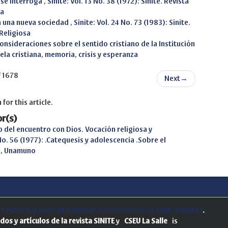
 se interroga
,
Sinite: Vol. 13 No. 38 (1972): Sinite. Revista
sa
a una nueva sociedad
,
Sinite: Vol. 24 No. 73 (1983): Sinite.
Religiosa
onsideraciones sobre el sentido cristiano de la Institución
uela cristiana, memoria, crisis y esperanza
f 1678
Next
→
h
for this article.
r(s)
o del encuentro con Dios. Vocación religiosa y
 No. 56 (1977): .Catequesis y adolescencia .Sobre el
re, Unamuno
.
Centro Superior de Estudios Universitarios La Salle (CSEULS)
.
dos y artículos de la revista SINITE
y
CSEU La Salle
is