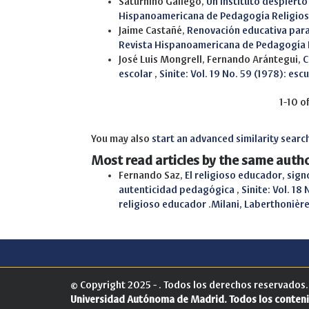
Saturnino Gallego,
Un Instituto despierto
Hispanoamericana de Pedagogía Religio
Jaime Castañé,
Renovación educativa par
Revista Hispanoamericana de Pedagogía 
José Luis Mongrell, Fernando Arántegui,
C
escolar
,
Sinite: Vol. 19 No. 59 (1978): esc
1-10 o
You may also
start an advanced similarity searc
Most read articles by the same autho
Fernando Saz,
El religioso educador, sign
autenticidad pedagógica
,
Sinite: Vol. 18
religioso educador .Milani, Laberthoniè
© Copyright 2025 - . Todos los derechos reservados
Universidad Autónoma de Madrid.
Todos los conteni