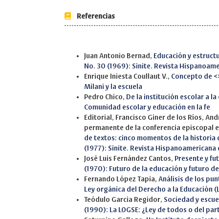
Referencias
Similar Articles
Juan Antonio Bernad,
Educación y estruct
No. 30 (1969): Sinite. Revista Hispanoam
Enrique Iniesta Coullaut V.,
Concepto de <
Milani y la escuela
Pedro Chico,
De la institución escolar a 
Comunidad escolar y educación en la fe
Editorial, Francisco Giner de los Ríos, A
permanente de la conferencia episcopal 
de textos: cinco momentos de la historia
(1977): Sinite. Revista Hispanoamericana
José Luis Fernández Cantos,
Presente y fu
(1970): Futuro de la educación y futuro d
Fernando López Tapia,
Análisis de los pun
Ley orgánica del Derecho a la Educación (L
Teódulo Garcia Regidor,
Sociedad y escue
(1990): La LOGSE: ¿Ley de todos o del par