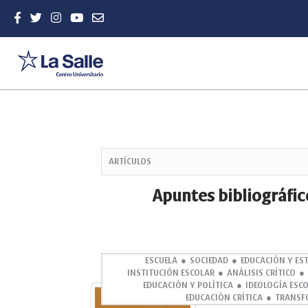
Quick
jump
ARTÍCULOS
to
page
Apuntes bibliográfic
content
Main
Navigation
Main
Content
ESCUELA
SOCIEDAD
EDUCACIÓN Y ES
INSTITUCIÓN ESCOLAR
ANÁLISIS CRÍTICO
Sidebar
EDUCACIÓN Y POLÍTICA
IDEOLOGÍA ESC
Abstract
EDUCACIÓN CRÍTICA
TRANSF