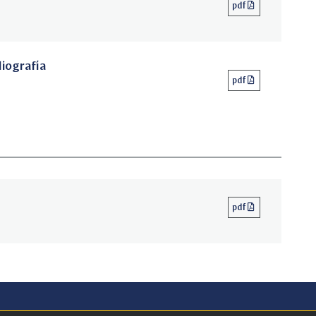
pdf
liografía
pdf
pdf