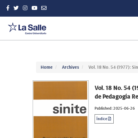
Quick
Home
Archives
Vol. 18 No. 54 (1977): S
jump
to
page
Vol. 18 No. 54 (
content
de Pedagogía Re
Main
Navigation
Published: 2025-06-26
Main
Content
Índice
Sidebar