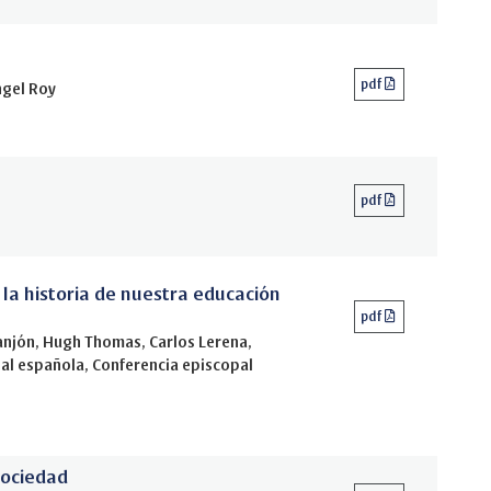
pdf
ngel Roy
pdf
la historia de nuestra educación
pdf
Manjón, Hugh Thomas, Carlos Lerena,
al española, Conferencia episcopal
sociedad