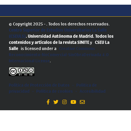
© Copyright 2025 - . Todos los derechos reservados.
Centro Superior de Estudios Universitarios La Salle
(CSEULS)
. Universidad Autónoma de Madrid.
Todos los
contenidos y artículos de la revista SINITE
y
CSEU La
Salle
is licensed under a
Creative Commons
Reconocimiento-NoComercial-SinObraDerivada 4.0
Internacional License
.
Política de Protección de Datos
-
Politica de
privacidad
-
Política de cookies
-
Accesibilidad