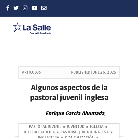
Quick
jump
ARTÍCULOS
PUBLISHED
JUNE 26, 2025
to
page
Algunos aspectos de la
content
pastoral juvenil inglesa
Main
Navigation
Main
Enrique García Ahumada
,
Content
Sidebar
PASTORAL JUVENIL
JUVENTUD
IGLESIA
IGLESIA CATÓLICA
PASTORAL JUVENIL INGLESA
INGLATERRA
EVANGELIZACIÓN