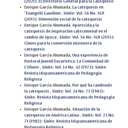
(2021): El Directorio General para la Catequesis
Enrique García Ahumada,
La catequesis en
"Evangelii Gaudium
,
Sinite: Vol. 56 No. 169
(2015): Dimensión social de la catequesis
Enrique García Ahumada,
Aparecida y la
catequesis de inspiración catecumenal en el
cambio de época
,
Sinite: Vol. 56 No. 168 (2015):
Claves para la conversión misionera de la
catequesis
Enrique García Ahumada,
Una experiencia de
Pastoral Juvenil Eucarística: La Comunidad de
L'Olivier
,
Sinite: Vol. 14 No. 42 (1973): Sinite.
Revista Hispanoamericana de Pedagogía
Religiosa
Enrique García Ahumada,
Por qué ha cambiado
la catequesis
,
Sinite: Vol. 24 No. 73 (1983):
Sinite. Revista Hispanoamericana de Pedagogía
Religiosa
Enrique García Ahumada,
Situación de la
catequesis en América Latina
,
Sinite: Vol. 23 No.
71 (1982): Sinite. Revista Hispanoamericana de
Pedagogía Religiosa