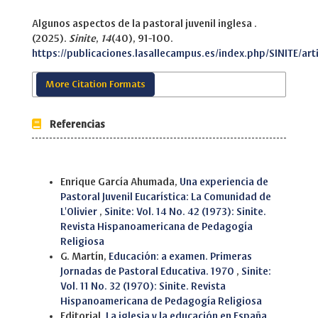
Algunos aspectos de la pastoral juvenil inglesa .
(2025).
Sinite
,
14
(40), 91-100.
https://publicaciones.lasallecampus.es/index.php/SINITE/art
More Citation Formats
Referencias
Similar Articles
Enrique García Ahumada,
Una experiencia de
Pastoral Juvenil Eucarística: La Comunidad de
L'Olivier
,
Sinite: Vol. 14 No. 42 (1973): Sinite.
Revista Hispanoamericana de Pedagogía
Religiosa
G. Martín,
Educación: a examen. Primeras
Jornadas de Pastoral Educativa. 1970
,
Sinite:
Vol. 11 No. 32 (1970): Sinite. Revista
Hispanoamericana de Pedagogía Religiosa
Editorial,
La iglesia y la educación en España