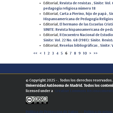
Editorial,
Revista de revistas
,
Sinite: Vol
pedagogía religiosa número 18
Editorial,
Carta a Pierino, hijo de papá
,
Si
Hispanoamericana de Pedagogía Religio
Editorial,
El hermano de las Escuelas Cris
SINITE: Revista hispanoamericana de ped
Editorial,
II Encuentro Nacional de Estudio
Sinite: Vol. 22 No. 68 (1981): Sinite. Re
Editorial,
Reseñas bibliográficas
,
Sinite: 
<<
<
1
2
3
4
5
6
7
8
9
10
>
>>
© Copyright 2025 - . Todos los derechos reservados
Universidad Autónoma de Madrid.
Todos los conteni
licensed under a
Creative Commons Reconocimiento
Política de Protección de Datos
-
Politica de priva