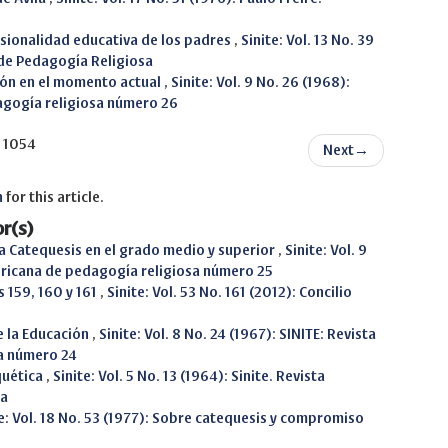
sionalidad educativa de los padres
,
Sinite: Vol. 13 No. 39
 de Pedagogía Religiosa
ción en el momento actual
,
Sinite: Vol. 9 No. 26 (1968):
agogía religiosa número 26
f 1054
Next
→
h
for this article.
r(s)
a Catequesis en el grado medio y superior
,
Sinite: Vol. 9
ericana de pedagogía religiosa número 25
s 159, 160 y 161
,
Sinite: Vol. 53 No. 161 (2012): Concilio
e la Educación
,
Sinite: Vol. 8 No. 24 (1967): SINITE: Revista
a número 24
quética
,
Sinite: Vol. 5 No. 13 (1964): Sinite. Revista
sa
te: Vol. 18 No. 53 (1977): Sobre catequesis y compromiso