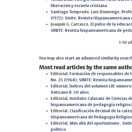
liberación y escuela cristiana
Santiago Temprado, Luis Diumenge,
Profe
(1972): Sinite. Revista Hispanoamericana
Joaquín G. Carrasco,
El pulso de la educa
SINITE: Revista hispanoamericana de ped
1-10 o
You may also
start an advanced similarity searc
Most read articles by the same autho
Editorial,
Formación de responsables de l
No. 25 (1968): SINITE: Revista hispanoam
Editorial,
Índices del volumen LIII: número
Vaticano II: 50 años
Editorial,
Instituto Calasanz de Ciencias d
hispanoamericana de pedagogía religios
Editorial,
Clasificación decimal de la cate
Hispanoamericana de Pedagogía Religio
Editorial,
Más allá del oportunismo
,
Sini
político