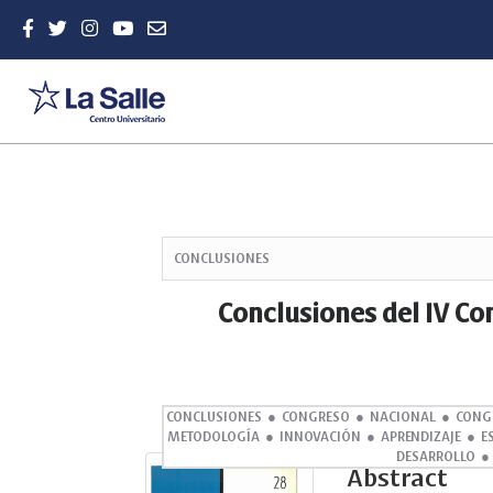
Quick
jump
CONCLUSIONES
to
page
Conclusiones del IV Co
content
Main
Navigation
Main
Content
CONCLUSIONES
CONGRESO
NACIONAL
CONG
METODOLOGÍA
INNOVACIÓN
APRENDIZAJE
E
Sidebar
DESARROLLO
Abstract