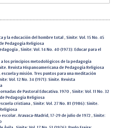
ca y la educación del hombre total
,
Sinite: Vol. 15 No. 45
 de Pedagogía Religiosa
Pedagogía
,
Sinite: Vol. 14 No. 40 (1973): Educar para el
 a los principios metodológicos de la pedagogía
 Sinite. Revista Hispanoamericana de Pedagogía Religiosa
, escuela y misión. Tres puntos para una meditación
nite: Vol. 12 No. 34 (1971): Sinite. Revista
sa
Jornadas de Pastoral Educativa. 1970
,
Sinite: Vol. 11 No. 32
 de Pedagogía Religiosa
escuela cristiana
,
Sinite: Vol. 27 No. 81 (1986): Sinite.
Religiosa
o escolar. Aravaca-Madrid, 17-29 de julio de 1972
,
Sinite:
o
de Ávila
,
Sinite: Vol. 17 No. 51 (1976): Paulo Freire: