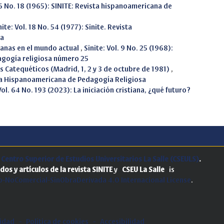
. 6 No. 18 (1965): SINITE: Revista hispanoamericana de
nite: Vol. 18 No. 54 (1977): Sinite. Revista
sa
tianas en el mundo actual
,
Sinite: Vol. 9 No. 25 (1968):
agogía religiosa número 25
s Catequéticos (Madrid, 1, 2 y 3 de octubre de 1981)
,
vista Hispanoamericana de Pedagogía Religiosa
Vol. 64 No. 193 (2023): La iniciación cristiana, ¿qué futuro?
.
Centro Superior de Estudios Universitarios La Salle (CSEULS)
.
dos y artículos de la revista SINITE
y
CSEU La Salle
is
-NoComercial-SinObraDerivada 4.0 Internacional License
.
cidad
-
Política de cookies
-
Accesibilidad