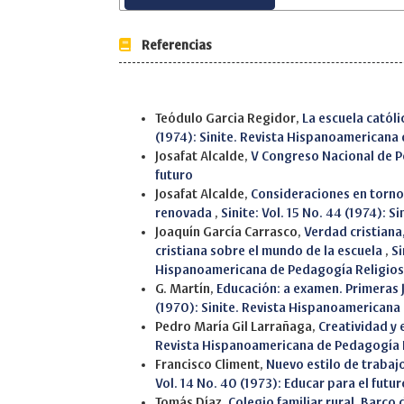
Referencias
Similar Articles
Teódulo Garcia Regidor,
La escuela católi
(1974): Sinite. Revista Hispanoamericana
Josafat Alcalde,
V Congreso Nacional de 
futuro
Josafat Alcalde,
Consideraciones en torno
renovada
,
Sinite: Vol. 15 No. 44 (1974):
Joaquín García Carrasco,
Verdad cristiana
cristiana sobre el mundo de la escuela
,
Si
Hispanoamericana de Pedagogía Religio
G. Martín,
Educación: a examen. Primeras 
(1970): Sinite. Revista Hispanoamericana
Pedro María Gil Larrañaga,
Creatividad y 
Revista Hispanoamericana de Pedagogía 
Francisco Climent,
Nuevo estilo de trabaj
Vol. 14 No. 40 (1973): Educar para el futur
Tomás Díaz,
Colegio familiar rural. Barco 