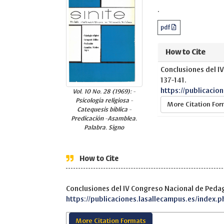
.
pdf
How to Cite
Conclusiones del I
137-141.
https://publicacio
Vol. 10 No. 28 (1969): -
Psicología religiosa -
More Citation Fo
Catequesis bíblica -
Predicación -Asamblea.
Palabra. Signo
How to Cite
Conclusiones del IV Congreso Nacional de Peda
https://publicaciones.lasallecampus.es/index.p
More Citation Formats