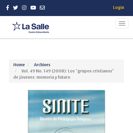
Login
Toggl
navig
Quick
Home
Archives
jump
Vol. 49 No. 149 (2008): Los "grupos cristianos"
to
de jóvenes: memoria y futuro
page
content
Main
Navigation
Main
Content
Sidebar