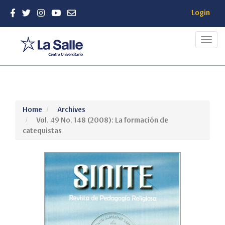
Login
Toggl
navig
Quick
Home
Archives
jump
Vol. 49 No. 148 (2008): La formación de
to
catequistas
page
content
Main
Navigation
Main
Content
Sidebar