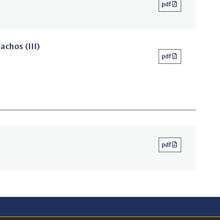
pdf
chos (III)
pdf
pdf