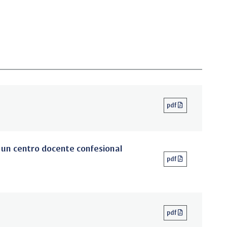
pdf
 un centro docente confesional
pdf
pdf