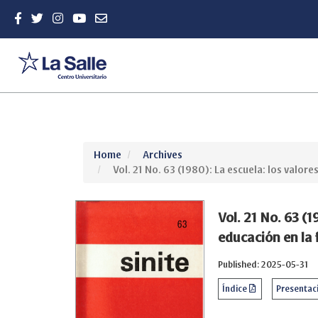
Quick
Home
Archives
jump
Vol. 21 No. 63 (1980): La escuela: los valores
to
page
content
Vol. 21 No. 63 (1
Main
educación en la 
Navigation
Main
Published: 2025-05-31
Content
Sidebar
Índice
Presentac