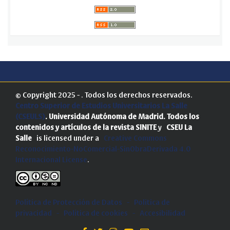
© Copyright 2025 - . Todos los derechos reservados.
Centro Superior de Estudios Universitarios La Salle
(CSEULS)
. Universidad Autónoma de Madrid.
Todos los
contenidos y artículos de la revista SINITE
y
CSEU La
Salle
is licensed under a
Creative Commons
Reconocimiento-NoComercial-SinObraDerivada 4.0
Internacional License
.
Política de Protección de Datos
-
Politica de
privacidad
-
Política de cookies
-
Accesibilidad