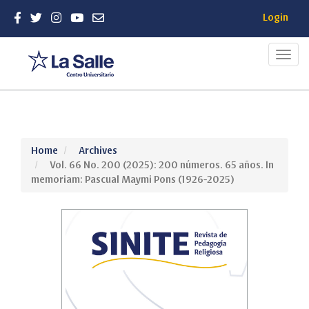
Login
Toggl
navig
Quick
Home
Archives
jump
Vol. 66 No. 200 (2025): 200 números. 65 años. In
to
memoriam: Pascual Maymi Pons (1926-2025)
page
content
Main
Navigation
Main
Content
Sidebar