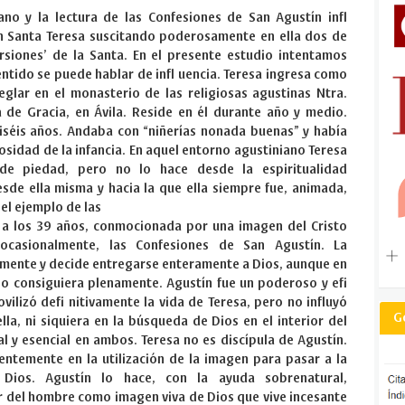
iano y la lectura de las Confesiones de San Agustín infl
en Santa Teresa suscitando poderosamente en ella dos de
rsiones’ de la Santa. En el presente estudio intentamos
entido se puede hablar de infl uencia. Teresa ingresa como
glar en el monasterio de las religiosas agustinas Ntra.
 de Gracia, en Ávila. Reside en él durante año y medio.
iséis años. Andaba con “niñerías nonada buenas” y había
osidad de la infancia. En aquel entorno agustiniano Teresa
de piedad, pero no lo hace desde la espiritualidad
esde ella misma y hacia la que ella siempre fue, animada,
el ejemplo de las
, a los 39 años, conmocionada por una imagen del Cristo
ocasionalmente, las Confesiones de San Agustín. La
ente y decide entregarse enteramente a Dios, aunque en
o consiguiera plenamente. Agustín fue un poderoso y efi
vilizó defi nitivamente la vida de Teresa, pero no influyó
G
lla, ni siquiera en la búsqueda de Dios en el interior del
l y esencial en ambos. Teresa no es discípula de Agustín.
ntemente en la utilización de la imagen para pasar a la
 Dios. Agustín lo hace, con la ayuda sobrenatural,
 del hombre como imagen viva de Dios que vive incesante