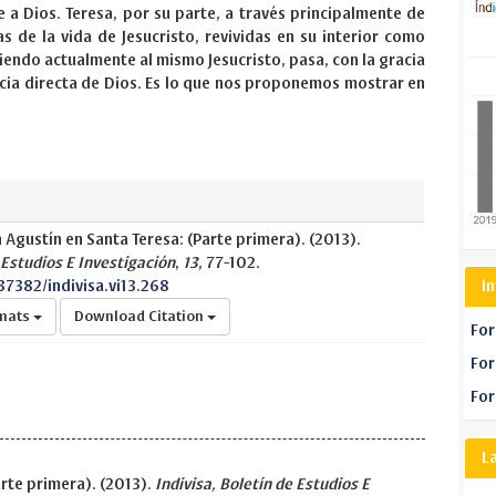
 a Dios. Teresa, por su parte, a través principalmente de
 de la vida de Jesucristo, revividas en su interior como
iendo actualmente al mismo Jesucristo, pasa, con la gracia
encia directa de Dios. Es lo que nos proponemos mostrar en
n Agustín en Santa Teresa: (Parte primera). (2013).
 Estudios E Investigación
,
13
, 77-102.
37382/indivisa.vi13.268
I
rmats
Download Citation
For
For
For
L
arte primera). (2013).
Indivisa, Boletín de Estudios E