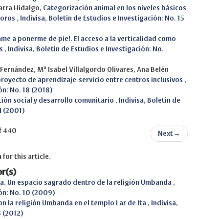
arra Hidalgo,
Categorización animal en los niveles básicos
ívoros
,
Indivisa, Boletín de Estudios e Investigación: No. 15
me a ponerme de pie!. El acceso a la verticalidad como
os
,
Indivisa, Boletín de Estudios e Investigación: No.
Fernández, Mª Isabel Villalgordo Olivares, Ana Belén
royecto de aprendizaje-servicio entre centros inclusivos
,
ón: No. 18 (2018)
rción social y desarrollo comunitario
,
Indivisa, Boletín de
I (2001)
f 440
Next
→
h
for this article.
r(s)
ma. Un espacio sagrado dentro de la religión Umbanda
,
ión: No. 10 (2009)
on la religión Umbanda en el templo Lar de Ita
,
Indivisa,
3 (2012)