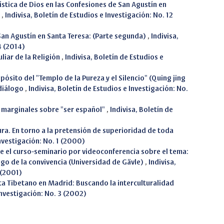
ística de Dios en las Confesiones de San Agustín en
a
,
Indivisa, Boletín de Estudios e Investigación: No. 12
 San Agustín en Santa Teresa: (Parte segunda)
,
Indivisa,
4 (2014)
liar de la Religión
,
Indivisa, Boletín de Estudios e
pósito del "Templo de la Pureza y el Silencio" (Quing jing
 diálogo
,
Indivisa, Boletín de Estudios e Investigación: No.
 marginales sobre "ser español"
,
Indivisa, Boletín de
tura. En torno a la pretensión de superioridad de toda
Investigación: No. 1 (2000)
 el curso-seminario por videoconferencia sobre el tema:
ogo de la convivencia (Universidad de Gävle)
,
Indivisa,
 (2001)
a Tibetano en Madrid: Buscando la interculturalidad
Investigación: No. 3 (2002)