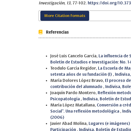
Investigación
,
13
, 77-102.
https://doi.org/10.373
More Citation Formats
Referencias
Similar Articles
José Luis Cancelo García,
La influencia de
Boletín de Estudios e Investigación: No. 1
Teodulo García Regidor,
La Escuela de Mag
setenta años de su fundación (I)
,
Indivisa
María Dolores López Bravo,
El proceso de
contribución del alumnado
,
Indivisa, Bol
Joaquín Pardo Montero,
Reflexión metodo
Psicopatología
,
Indivisa, Boletín de Est
María López Matallana,
Conversión a créd
Social". Una reflexión metodológica
,
Indi
(2006)
Javier Abad Molina,
Lugares (e imágenes) 
Participación
,
Indivisa, Boletín de Estudi