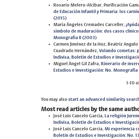
Rosario Melero-Alcíbar, Purificación Gam
de Educación Infantil y Primaria: los carn
(2015)
María Ángeles Cremades Carceller,
¡Ayúda
símbolo de maduración: dos casos clínic
Monografía II (2003)
Carmen Jiménez de la Hoz, Beatriz Angulo 
Cuadrado Hernández,
Volando cometas: p
Indivisa, Boletín de Estudios e Investigaci
Miguel Ángel Gil Zafra,
Itinerario de inse
Estudios e Investigación: No. Monografía 
1-10 o
You may also
start an advanced similarity searc
Most read articles by the same autho
José Luis Cancelo García,
La religión Jure
Indivisa, Boletín de Estudios e Investigac
José Luis Cancelo García,
Mi experiencia c
Boletín de Estudios e Investigación: No. 1