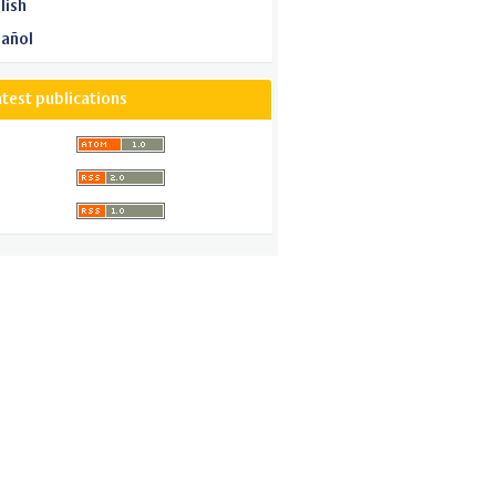
lish
añol
atest publications