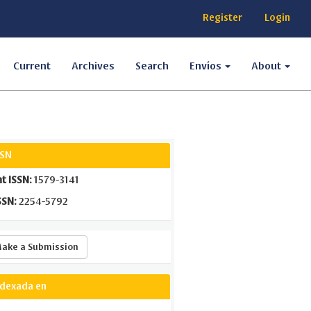
Register
Login
Current
Archives
Search
Envíos
About
SSN
nt ISSN:
1579-3141
SSN:
2254-5792
Make
ake a Submission
a
Submission
ndexada en