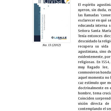
El espíritu agustin
uyeron, sin duda, 
las llamadas ‘conve
esclarecer en qué s
educanda interna se
Señora Santa María
Tenía entonces diec
descuidado la religi
No. 13 (2012)
recupera su vida 
agustiniana, sino d
evidentemente, por 
religiosas. En 1554
muy llagado lee, 
conmovieron hondam
aquel momento no l
caz estímulo que mo
doctrinalmente en e
hombre, tema crucia
Coinciden sorprende
visión directa de
contemplando el ser