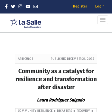
Register
Login
Toggl
navig
Quick
jump
ARTÍCULOS
PUBLISHED
DECEMBER 21, 2025
to
page
Community as a catalyst for
content
resilience and transformation
Main
Navigation
after disaster
Main
Content
Sidebar
Laura Rodriguez Salgado
,
COMMUNITY RESILIENCE
DISASTERS
RECOVERY