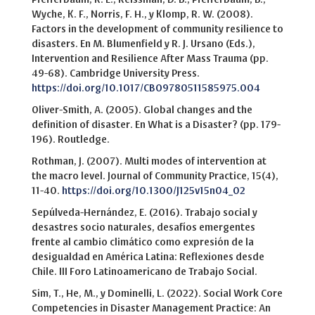
Wyche, K. F., Norris, F. H., y Klomp, R. W. (2008).
Factors in the development of community resilience to
disasters. En M. Blumenfield y R. J. Ursano (Eds.),
Intervention and Resilience After Mass Trauma (pp.
49-68). Cambridge University Press.
https://doi.org/10.1017/CBO9780511585975.004
Oliver-Smith, A. (2005). Global changes and the
definition of disaster. En What is a Disaster? (pp. 179-
196). Routledge.
Rothman, J. (2007). Multi modes of intervention at
the macro level. Journal of Community Practice, 15(4),
11-40.
https://doi.org/10.1300/J125v15n04_02
Sepúlveda-Hernández, E. (2016). Trabajo social y
desastres socio naturales, desafíos emergentes
frente al cambio climático como expresión de la
desigualdad en América Latina: Reflexiones desde
Chile. III Foro Latinoamericano de Trabajo Social.
Sim, T., He, M., y Dominelli, L. (2022). Social Work Core
Competencies in Disaster Management Practice: An