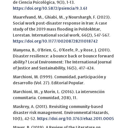
de Ciencia Psicológica, 9(3), 1-13.
https://doi.org/10.5872/psiencia/9.3.61
Maarefvand, M., Ghiabi, M., y Nourshargh, F. (2023).
Social work post-disaster response in Iran: A case
study of the 2019 mass flooding in Poldokhtar,
Lorestan. International social work, 66(2), 547-567.
https://doi.org/10.1177/00208728211018742
Manyena, B., O'Brien, G., O'Keefe, P., y Rose, J. (2011).
Disaster resilience: a bounce back or bounce forward
ability? Local Environment: The International Journal
of Justice and Sustainability, 16(5), 417-424.
Marchioni, M. (1999). Comunidad, participación y
desarrollo (Vol. 27). Editorial Popular.
Marchioni, M., y Morín, L. (2016). La intervención
comunitaria. Comunidad, 2(18), 11.
Maskrey, A. (2011). Revisiting community-based
disaster risk management. Environmental Hazards,
10(1), 42-52.
https://doi.org/10.3763/ehaz.2011.0005
Mayer, B. (2019). A Review of the Literature on