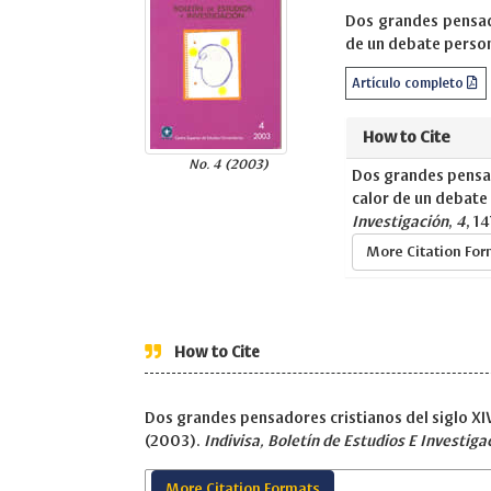
Dos grandes pensado
de un debate person
Artículo completo
How to Cite
No. 4 (2003)
Dos grandes pensado
calor de un debate
Investigación
,
4
, 1
More Citation Fo
How to Cite
Dos grandes pensadores cristianos del siglo XIV
(2003).
Indivisa, Boletín de Estudios E Investiga
More Citation Formats