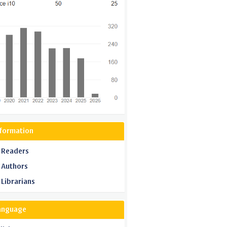
nformation
 Readers
 Authors
 Librarians
anguage