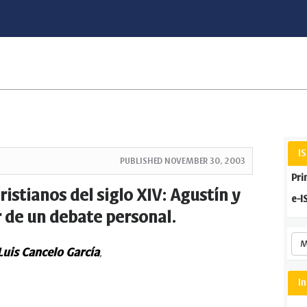
I
PUBLISHED
NOVEMBER 30, 2003
Pri
istianos del siglo XIV: Agustín y
e-I
r de un debate personal.
M
Luis Cancelo García
,
I