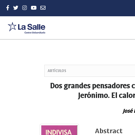
Quick
jump
ARTÍCULOS
to
page
Dos grandes pensadores cr
content
Jerónimo. El calo
Main
Navigation
Main
José 
Content
Sidebar
Abstract