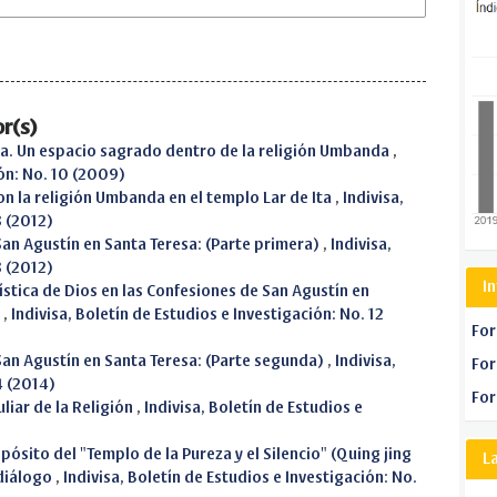
r(s)
ma. Un espacio sagrado dentro de la religión Umbanda
,
ión: No. 10 (2009)
on la religión Umbanda en el templo Lar de Ita
,
Indivisa,
3 (2012)
 San Agustín en Santa Teresa: (Parte primera)
,
Indivisa,
3 (2012)
I
ística de Dios en las Confesiones de San Agustín en
a
,
Indivisa, Boletín de Estudios e Investigación: No. 12
For
 San Agustín en Santa Teresa: (Parte segunda)
,
Indivisa,
For
4 (2014)
For
liar de la Religión
,
Indivisa, Boletín de Estudios e
pósito del "Templo de la Pureza y el Silencio" (Quing jing
L
 diálogo
,
Indivisa, Boletín de Estudios e Investigación: No.