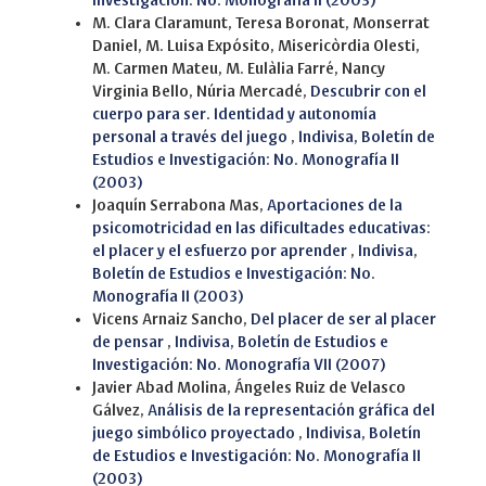
Investigación: No. Monografía II (2003)
M. Clara Claramunt, Teresa Boronat, Monserrat
Daniel, M. Luisa Expósito, Misericòrdia Olesti,
M. Carmen Mateu, M. Eulàlia Farré, Nancy
Virginia Bello, Núria Mercadé,
Descubrir con el
cuerpo para ser. Identidad y autonomía
personal a través del juego
,
Indivisa, Boletín de
Estudios e Investigación: No. Monografía II
(2003)
Joaquín Serrabona Mas,
Aportaciones de la
psicomotricidad en las dificultades educativas:
el placer y el esfuerzo por aprender
,
Indivisa,
Boletín de Estudios e Investigación: No.
Monografía II (2003)
Vicens Arnaiz Sancho,
Del placer de ser al placer
de pensar
,
Indivisa, Boletín de Estudios e
Investigación: No. Monografía VII (2007)
Javier Abad Molina, Ángeles Ruiz de Velasco
Gálvez,
Análisis de la representación gráfica del
juego simbólico proyectado
,
Indivisa, Boletín
de Estudios e Investigación: No. Monografía II
(2003)