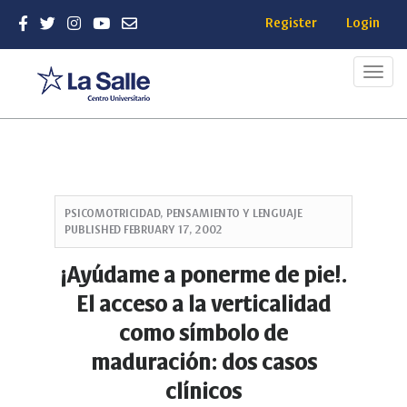
Register
Login
Toggl
navig
Quick
jump
PSICOMOTRICIDAD, PENSAMIENTO Y LENGUAJE
to
PUBLISHED
FEBRUARY 17, 2002
page
content
¡Ayúdame a ponerme de pie!.
Main
El acceso a la verticalidad
Navigation
Main
como símbolo de
Content
maduración: dos casos
Sidebar
clínicos