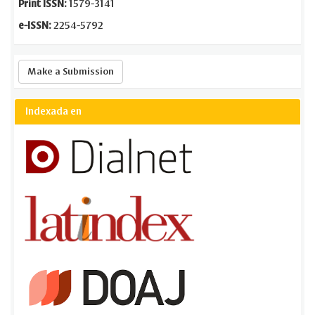
Print ISSN:
1579-3141
e-ISSN:
2254-5792
Make
Make a Submission
a
Submission
Indexada en