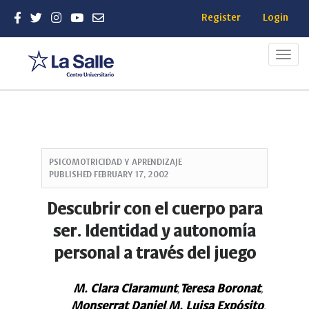
Register
Login
Toggl
navig
Quick
jump
PSICOMOTRICIDAD Y APRENDIZAJE
to
PUBLISHED
FEBRUARY 17, 2002
page
content
Descubrir con el cuerpo para
Main
ser. Identidad y autonomía
Navigation
Main
personal a través del juego
Content
Sidebar
M. Clara Claramunt
Teresa Boronat
,
,
Monserrat Daniel
M. Luisa Expósito
,
,