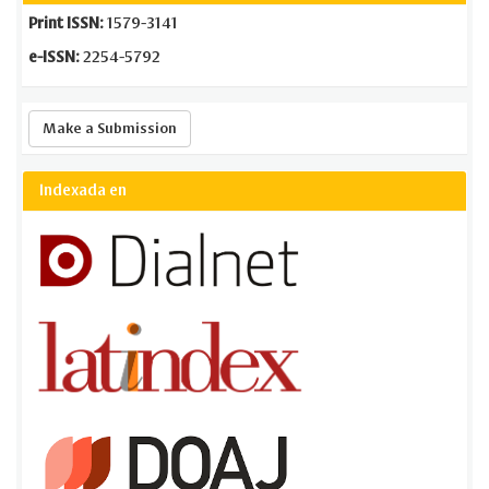
Print ISSN:
1579-3141
e-ISSN:
2254-5792
Make
Make a Submission
a
Submission
Indexada en