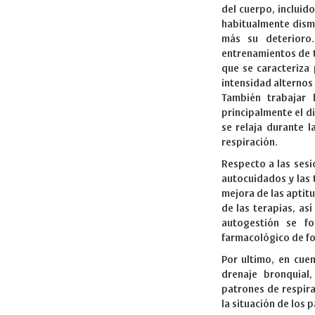
del cuerpo, incluid
habitualmente dismi
más su deterioro.
entrenamientos de t
que se caracteriza
intensidad alternos
También trabajar l
principalmente el d
se relaja durante l
respiración.
Respecto a las sesi
autocuidados y las 
mejora de las aptit
de las terapias, as
autogestión se fo
farmacológico de f
Por ultimo, en cuen
drenaje bronquial
patrones de respira
la situación de los 