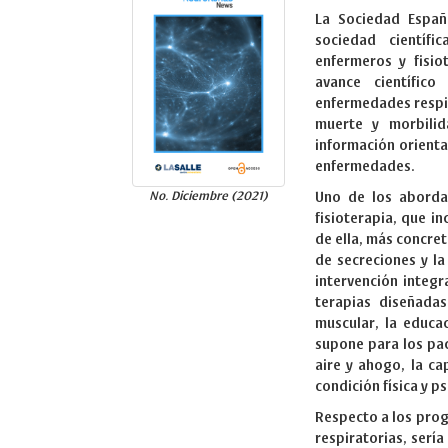
La Sociedad Españ
sociedad científi
enfermeros y fisio
avance científic
enfermedades respir
muerte y morbilid
información orienta
enfermedades.
No. Diciembre (2021)
Uno de los abordaj
fisioterapia, que in
de ella, más concret
de secreciones y l
intervención integr
terapias diseñadas
muscular, la educac
supone para los pac
aire y ahogo, la ca
condición física y ps
Respecto a los prog
respiratorias, serí