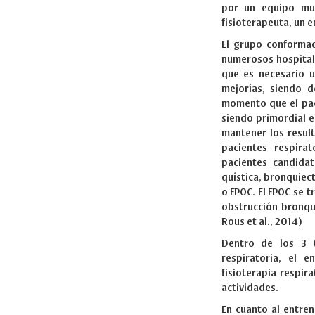
por un equipo mul
fisioterapeuta, un e
El grupo conformad
numerosos hospital
que es necesario 
mejorías, siendo 
momento que el pac
siendo primordial e
mantener los resul
pacientes respira
pacientes candidat
quística, bronquie
o EPOC. El EPOC se 
obstrucción bronqui
Rous et al., 2014)
Dentro de los 3 t
respiratoria, el e
fisioterapia respi
actividades.
En cuanto al entre