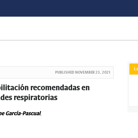
L
PUBLISHED
NOVEMBER 23, 2021
bilitación recomendadas en
es respiratorias
ne García-Pascual
,