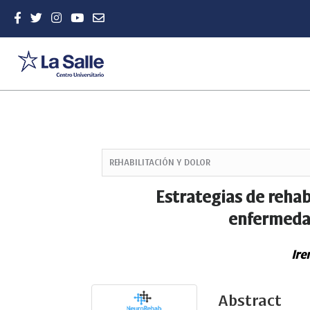
Quick
jump
REHABILITACIÓN Y DOLOR
to
page
Estrategias de reha
content
enfermedad
Main
Navigation
Main
Ire
Content
Sidebar
Abstract