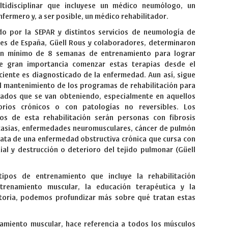
tidisciplinar que incluyese un médico neumólogo, un
nfermero y, a ser posible, un médico rehabilitador.
o por la SEPAR y distintos servicios de neumología de
es de España, Güell Rous y colaboradores, determinaron
un mínimo de 8 semanas de entrenamiento para lograr
de gran importancia comenzar estas terapias desde el
iente es diagnosticado de la enfermedad. Aun así, sigue
l mantenimiento de los programas de rehabilitación para
tados que se van obteniendo, especialmente en aquellos
torios crónicos o con patologías no reversibles. Los
os de esta rehabilitación serán personas con fibrosis
ctasias, enfermedades neuromusculares, cáncer de pulmón
trata de una enfermedad obstructiva crónica que cursa con
al y destrucción o deterioro del tejido pulmonar (Güell
ipos de entrenamiento que incluye la rehabilitación
ntrenamiento muscular, la educación terapéutica y la
ratoria, podemos profundizar más sobre qué tratan estas
namiento muscular, hace referencia a todos los músculos